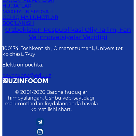
DAVLAT XIZMATLARI
HUJJATLAR
MAXFIYLIK SIYOSATI
OCHIQ MA’LUMOTLAR
BOG‘LANISH
O‘zbekiston Respublikasi Oliy Taʼlim, Fan
Va Innovatsiyalar Vazirligi
100174, Toshkent sh., Olmazor tumani., Universitet
ko‘chasi., 7-uy
Elektron pochta
:
devonxona@edu.uz
© 2001-
2026
Barcha huquqlar
himoyalangan. Ushbu veb-saytdagi
ma’lumotlardan foydalanganda havola
ko‘rsatilishi shart.