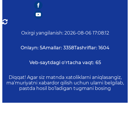
Oxirgi yangilanish
:
2026-08-06 17:08:12
Onlayn:
5
Amallar:
3358
Tashriflar:
1604
Veb-saytdagi o‘rtacha vaqt:
65
Diqqat! Agar siz matnda xatoliklarni aniqlasangiz,
ma’muriyatni xabardor qilish uchun ularni belgilab,
pastda hosil bo‘ladigan tugmani bosing