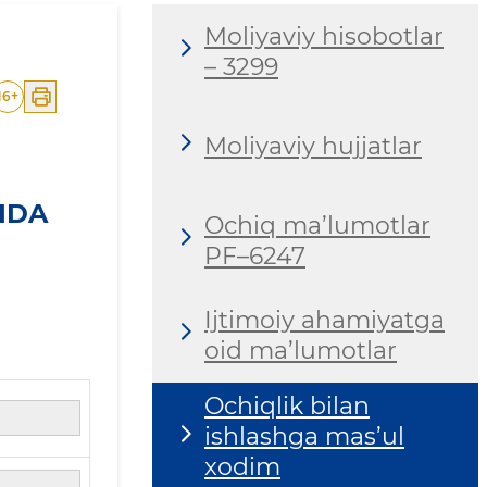
Moliyaviy hisobotlar
– 3299
16
+
Moliyaviy hujjatlar
IDA
Ochiq ma’lumotlar
PF–6247
Ijtimoiy ahamiyatga
oid ma’lumotlar
Ochiqlik bilan
ishlashga mas’ul
xodim