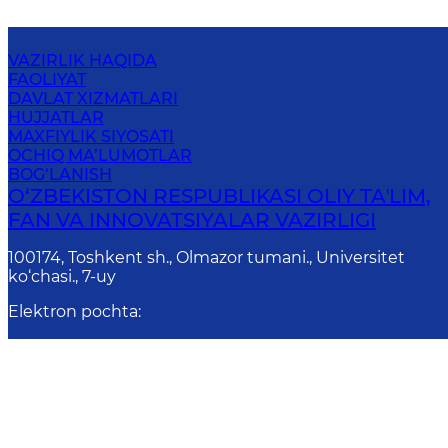
VAZIRLIK HAQIDA
FAOLIYAT
DAVLAT XIZMATLARI
HUJJATLAR
MAXFIYLIK SIYOSATI
OCHIQ MA’LUMOTLAR
BOG‘LANISH
O‘ZBEKISTON RESPUBLIKASI OLIY TAʼLIM,
FAN VA INNOVATSIYALAR VAZIRLIGI
100174, Toshkent sh., Olmazor tumani., Universitet
ko‘chasi., 7-uy
Elektron pochta
:
devonxona@edu.uz