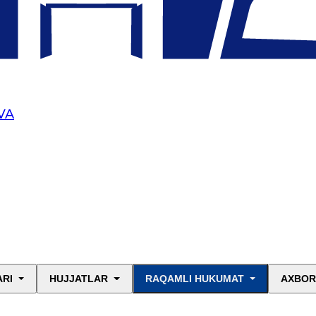
VA
ARI
HUJJATLAR
RAQAMLI HUKUMAT
AXBOR