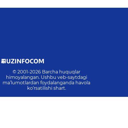
© 2001-
2026
Barcha huquqlar
himoyalangan. Ushbu veb-saytdagi
ma’lumotlardan foydalanganda havola
ko‘rsatilishi shart.
Oxirgi yangilanish
:
2026-08-06 17:08:12