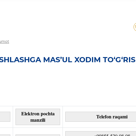
lumot
SHLASHGA MAS’UL XODIM TO‘G‘RIS
Elektron pochta
Telefon raqami
manzili
+99855-520-08-08