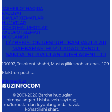
TASHKILOT HAQIDA
FAOLIYAT
DAVLAT XIZMATLARI
HUJJATLAR
OCHIQ MA'LUMOTLAR
AXBOROT XIZMATI
BOG‘LANISH
OʻZBEKISTON RESPUBLIKASI VAZIRLAR
MAHKAMASI HUZURIDAGI YENGIL
SANOATNI RIVOJLANTIRISH AGENTLIGI
100192, Toshkent shahri, Mustaqillik shoh ko‘chasi, 109
Elektron pochta
:
info@adli.uz
© 2001-
2026
Barcha huquqlar
himoyalangan. Ushbu veb-saytdagi
ma’lumotlardan foydalanganda havola
ko‘rsatilishi shart.