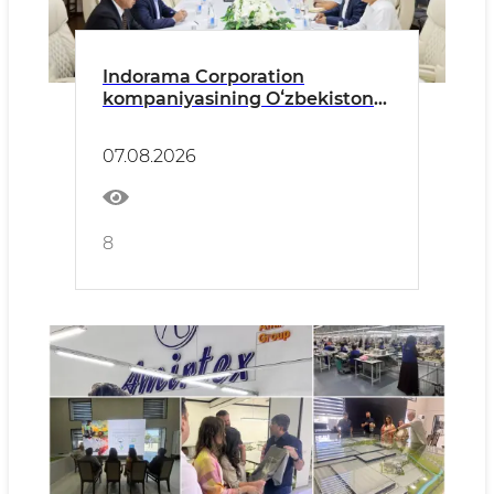
Indorama Corporation
kompaniyasining Oʻzbekiston
boʻyicha mamlakat moliya
direktori RAM Laddha bilan
07.08.2026
uchrashuv oʻtkazildi
8