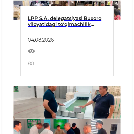
LPP S.A. delegatsiyasi Buxoro
viloyatidagi to‘qimachilik
korxonalariga tashrif buyurdi
04.08.2026
80