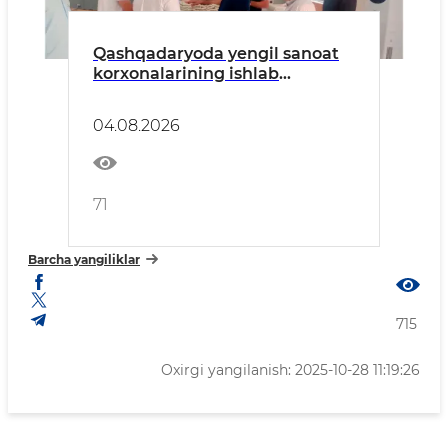
Qashqadaryoda yengil sanoat
korxonalarining ishlab
chiqarish va eksport salohiyati
o‘rganildi
04.08.2026
71
Barcha yangiliklar
715
Oxirgi yangilanish: 2025-10-28 11:19:26