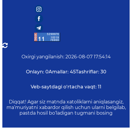
Oxirgi yangilanish
:
2026-08-07 17:54:14
Onlayn:
0
Amallar:
45
Tashriflar:
30
Veb-saytdagi o‘rtacha vaqt:
11
Diqqat! Agar siz matnda xatoliklarni aniqlasangiz,
ma’muriyatni xabardor qilish uchun ularni belgilab,
pastda hosil bo‘ladigan tugmani bosing