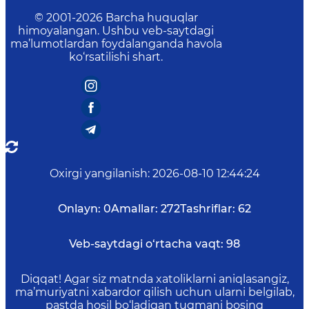
© 2001-
2026
Barcha huquqlar
himoyalangan. Ushbu veb-saytdagi
ma’lumotlardan foydalanganda havola
ko‘rsatilishi shart.
Oxirgi yangilanish
:
2026-08-10 12:44:24
Onlayn:
0
Amallar:
272
Tashriflar:
62
Veb-saytdagi o‘rtacha vaqt:
98
Diqqat! Agar siz matnda xatoliklarni aniqlasangiz,
ma’muriyatni xabardor qilish uchun ularni belgilab,
pastda hosil bo‘ladigan tugmani bosing