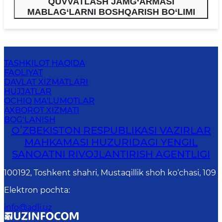
QUVVATLASH JAMG‘ARMASI
MABLAG‘LARNI BOSHQARISH BO‘LIMI
TASHKILOT HAQIDA
FAOLIYAT
DAVLAT XIZMATLARI
HUJJATLAR
OCHIQ MA'LUMOTLAR
AXBOROT XIZMATI
BOG‘LANISH
OʻZBEKISTON RESPUBLIKASI VAZIRLAR
MAHKAMASI HUZURIDAGI YENGIL
SANOATNI RIVOJLANTIRISH AGENTLIGI
100192, Toshkent shahri, Mustaqillik shoh ko‘chasi, 109
Elektron pochta
:
info@adli.uz