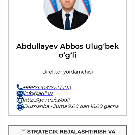
Abdullayev Abbos Ulug‘bek
o‘g‘li
Direktor yordamchisi
+998712037772 ( 101)
info@adli.uz
http://gov.uz/oz/adli
Dushanba - Juma 9:00 dan 18:00 gacha
STRATEGIK REJALASHTIRISH VA