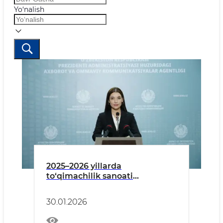
Yo‘nalish
2025–2026 yillarda
to‘qimachilik sanoati
mahsulotlari eksport
ko‘rsatkichlari
30.01.2026