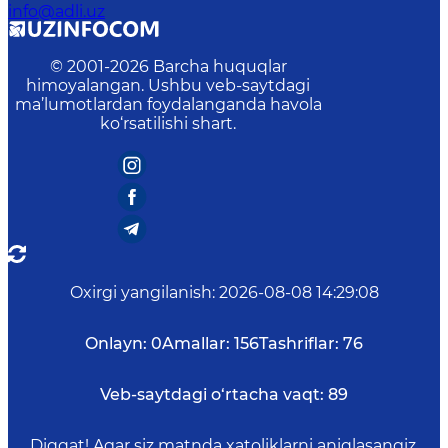
info@adli.uz
© 2001-
2026
Barcha huquqlar
himoyalangan. Ushbu veb-saytdagi
ma’lumotlardan foydalanganda havola
ko‘rsatilishi shart.
Oxirgi yangilanish
:
2026-08-08 14:29:08
Onlayn:
0
Amallar:
156
Tashriflar:
76
Veb-saytdagi o‘rtacha vaqt:
89
Diqqat! Agar siz matnda xatoliklarni aniqlasangiz,