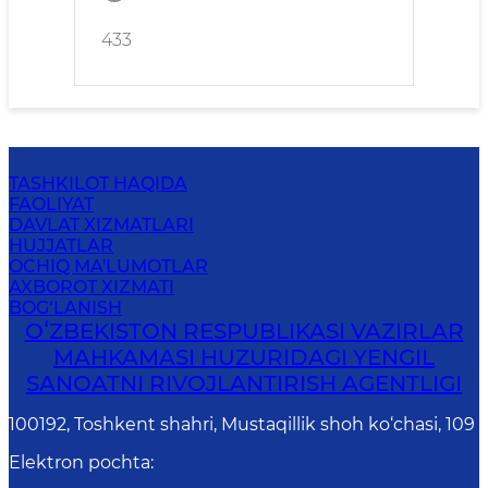
433
TASHKILOT HAQIDA
FAOLIYAT
DAVLAT XIZMATLARI
HUJJATLAR
OCHIQ MA'LUMOTLAR
AXBOROT XIZMATI
BOG‘LANISH
OʻZBEKISTON RESPUBLIKASI VAZIRLAR
MAHKAMASI HUZURIDAGI YENGIL
SANOATNI RIVOJLANTIRISH AGENTLIGI
100192, Toshkent shahri, Mustaqillik shoh ko‘chasi, 109
Elektron pochta
: