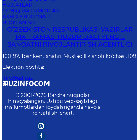
HUJJATLAR
OCHIQ MA'LUMOTLAR
AXBOROT XIZMATI
BOG‘LANISH
OʻZBEKISTON RESPUBLIKASI VAZIRLAR
MAHKAMASI HUZURIDAGI YENGIL
SANOATNI RIVOJLANTIRISH AGENTLIGI
100192, Toshkent shahri, Mustaqillik shoh ko‘chasi, 109
Elektron pochta
:
info@adli.uz
© 2001-
2026
Barcha huquqlar
himoyalangan. Ushbu veb-saytdagi
ma’lumotlardan foydalanganda havola
ko‘rsatilishi shart.