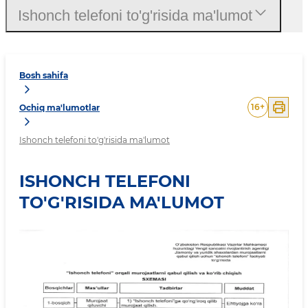
Ishonch telefoni to'g'risida ma'lumot
Bosh sahifa
16
+
Ochiq ma'lumotlar
Ishonch telefoni to'g'risida ma'lumot
ISHONCH TELEFONI
TO'G'RISIDA MA'LUMOT