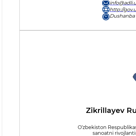
info@adli.
http://gov.u
Dushanba 
Zikrillayev R
O‘zbekiston Respublikas
sanoatni rivojlanti