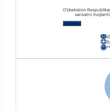
O‘zbekiston Respublikas
sanoatni rivojlanti
Biografiya
i
ht
H