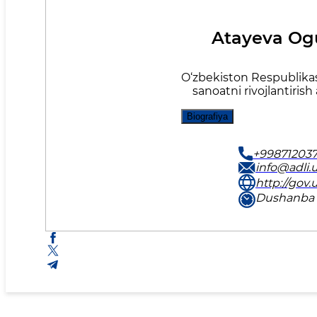
Atayeva Og
O‘zbekiston Respublikas
sanoatni rivojlantiris
Biografiya
+9987120377
info@adli.
http://gov.u
Dushanba 