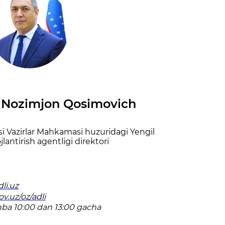
 Nozimjon Qosimovich
i Vazirlar Mahkamasi huzuridagi Yengil
jlantirish agentligi direktori
li.uz
ov.uz/oz/adli
ba 10:00 dan 13:00 gacha