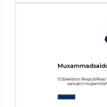
Muxammadsaidov
O‘zbekiston Respublikasi 
sanoatni rivojlantiris
Biografiya