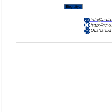
Biografiya
info@adli.
http://gov.u
Dushanba 