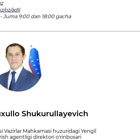
uz
z/oz/adli
- Juma 9:00 dan 18:00 gacha
uxullo Shukurullayevich
i Vazirlar Mahkamasi huzuridagi Yengil
rish agentligi direktori o'rinbosari