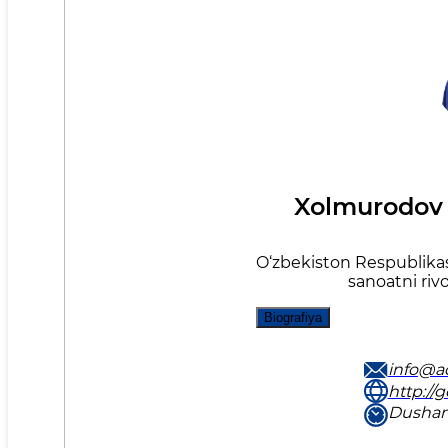
Xolmurodov
O‘zbekiston Respublikas
sanoatni rivo
Biografiya
info@ad
http://g
Dushan