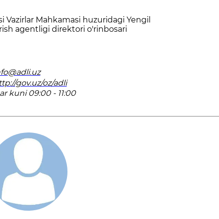
i Vazirlar Mahkamasi huzuridagi Yengil
rish agentligi direktori o'rinbosari
nfo@adli.uz
tp://gov.uz/oz/adli
ar kuni 09:00 - 11:00