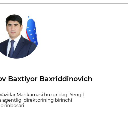
 Baxtiyor Baxriddinovich
Vazirlar Mahkamasi huzuridagi Yengil
h agentligi direktorining birinchi
o'rinbosari