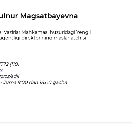
ulnur Magsatbayevna
i Vazirlar Mahkamasi huzuridagi Yengil
h agentligi direktorining maslahatchisi
72 (110)
uz
z/oz/adli
- Juma 9:00 dan 18:00 gacha