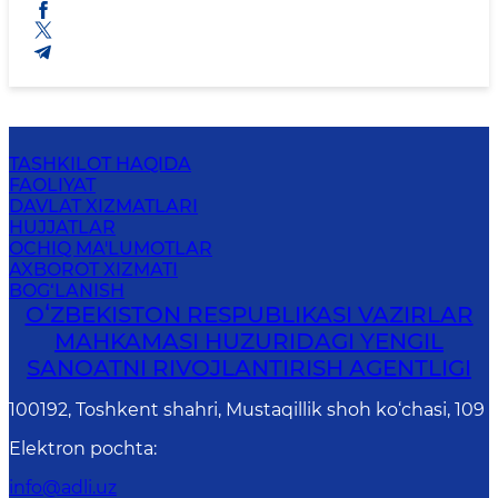
TASHKILOT HAQIDA
FAOLIYAT
DAVLAT XIZMATLARI
HUJJATLAR
OCHIQ MA'LUMOTLAR
AXBOROT XIZMATI
BOG‘LANISH
OʻZBEKISTON RESPUBLIKASI VAZIRLAR
MAHKAMASI HUZURIDAGI YENGIL
SANOATNI RIVOJLANTIRISH AGENTLIGI
100192, Toshkent shahri, Mustaqillik shoh ko‘chasi, 109
Elektron pochta
:
info@adli.uz