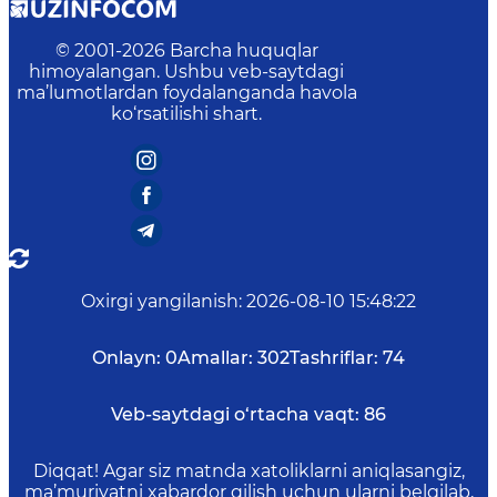
© 2001-
2026
Barcha huquqlar
himoyalangan. Ushbu veb-saytdagi
ma’lumotlardan foydalanganda havola
ko‘rsatilishi shart.
Oxirgi yangilanish
:
2026-08-10 15:48:22
Onlayn:
0
Amallar:
302
Tashriflar:
74
Veb-saytdagi o‘rtacha vaqt:
86
Diqqat! Agar siz matnda xatoliklarni aniqlasangiz,
ma’muriyatni xabardor qilish uchun ularni belgilab,