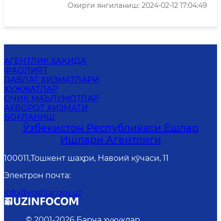
Охирги янгиланиш: 2024-02-12 17:04:49
АГЕНТЛИК ҲАҚИДА
ФАОЛИЯТ
ДАВЛАТ ХИЗМАТЛАРИ
ҲУЖЖАТЛАР
ОЧИҚ МАЪЛУМОТЛАР
АХБОРОТ ХИЗМАТИ
БОҒЛАНИШ
Ўзбекистон Республикаси Ёшлар
Ишлари Агентлиги
100011,Тошкент шаҳри, Навоий кўчаси, 11
Электрон почта
:
info@yoshlar.gov.uz
© 2001-
2026
Барча ҳуқуқлар