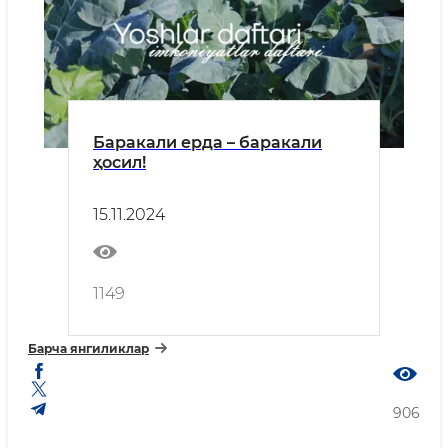
Баракали ерда – баракали
ҳосил!
15.11.2024
1149
Барча янгиликлар
906