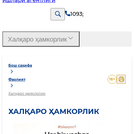
ишлари агентлиги
1093
;
Халқаро ҳамкорлик
Бош саҳифа
16
+
Фаолият
Халқаро ҳамкорлик
ХАЛҚАРО ҲАМКОРЛИК