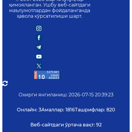
ҳимояланган. Ушбу веб-сайтдаги
маълумотлардан фойдаланганда
ҳавола кўрсатилиши шарт.
Охирги янгиланиш
:
2026-07-15 20:39:23
Онлайн:
3
Амаллар:
1816
Ташрифлар:
820
Веб-сайтдаги ўртача вақт:
92