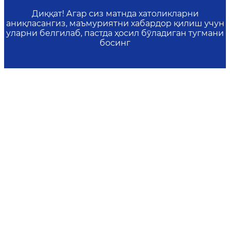
Диққат! Агар сиз матнда хатоликларни
аниқласангиз, маъмуриятни хабардор қилиш учун
уларни белгилаб, пастда ҳосил бўладиган тугмани
босинг