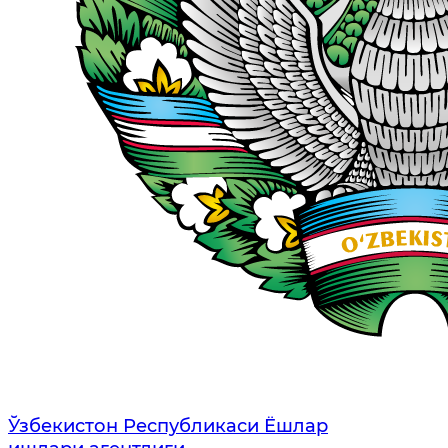
Ўзбекистон Республикаси Ёшлар