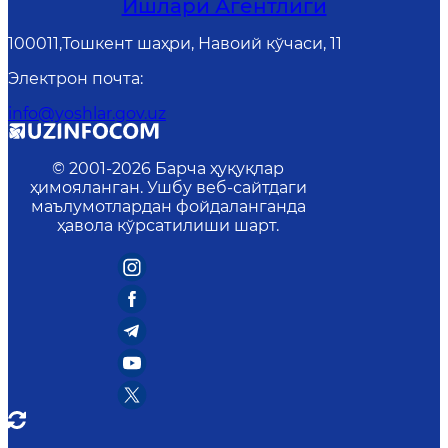
Ишлари Агентлиги
100011,Тошкент шаҳри, Навоий кўчаси, 11
Электрон почта
:
info@yoshlar.gov.uz
© 2001-
2026
Барча ҳуқуқлар
ҳимояланган. Ушбу веб-сайтдаги
маълумотлардан фойдаланганда
ҳавола кўрсатилиши шарт.