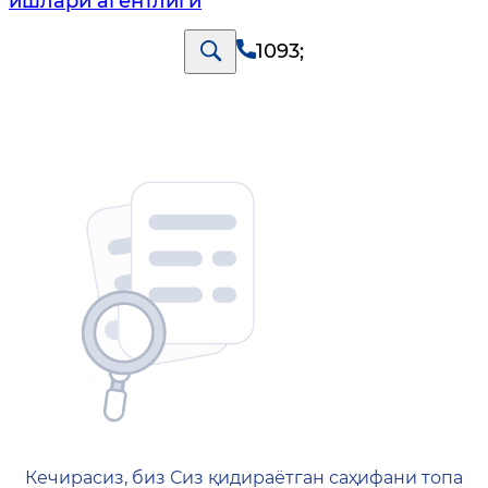
ишлари агентлиги
1093
;
404 — Страница не найд
Кечирасиз, биз Сиз қидираётган саҳифани топа