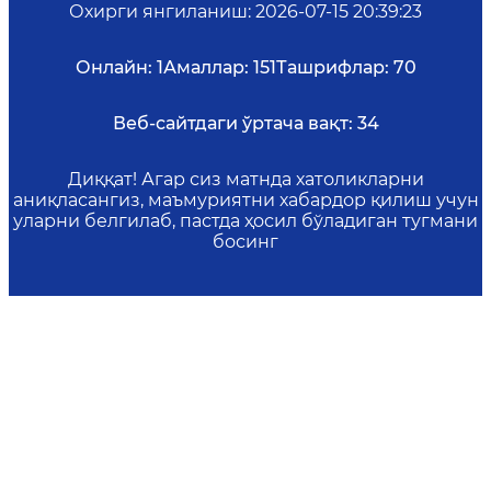
Охирги янгиланиш
:
2026-07-15 20:39:23
Онлайн:
1
Амаллар:
151
Ташрифлар:
70
Веб-сайтдаги ўртача вақт:
34
Диққат! Агар сиз матнда хатоликларни
аниқласангиз, маъмуриятни хабардор қилиш учун
уларни белгилаб, пастда ҳосил бўладиган тугмани
босинг