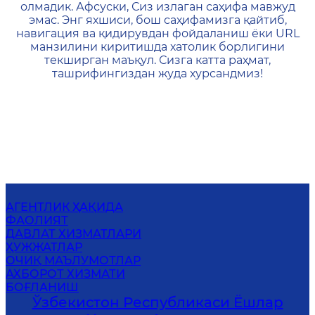
олмадик. Афсуски, Сиз излаган саҳифа мавжуд
эмас. Энг яхшиси, бош саҳифамизга қайтиб,
навигация ва қидирувдан фойдаланиш ёки URL
манзилини киритишда хатолик борлигини
текширган маъқул. Сизга катта раҳмат,
ташрифингиздан жуда хурсандмиз!
АГЕНТЛИК ҲАҚИДА
ФАОЛИЯТ
ДАВЛАТ ХИЗМАТЛАРИ
ҲУЖЖАТЛАР
ОЧИҚ МАЪЛУМОТЛАР
АХБОРОТ ХИЗМАТИ
БОҒЛАНИШ
Ўзбекистон Республикаси Ёшлар