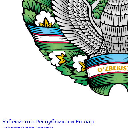
Ўзбекистон Республикаси Ёшлар