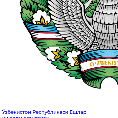
Ўзбекистон Республикаси Ёшлар