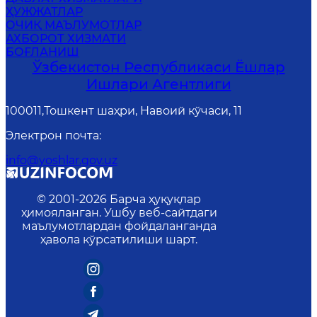
ҲУЖЖАТЛАР
ОЧИҚ МАЪЛУМОТЛАР
АХБОРОТ ХИЗМАТИ
БОҒЛАНИШ
Ўзбекистон Республикаси Ёшлар
Ишлари Агентлиги
100011,Тошкент шаҳри, Навоий кўчаси, 11
Электрон почта
:
info@yoshlar.gov.uz
© 2001-
2026
Барча ҳуқуқлар
ҳимояланган. Ушбу веб-сайтдаги
маълумотлардан фойдаланганда
ҳавола кўрсатилиши шарт.