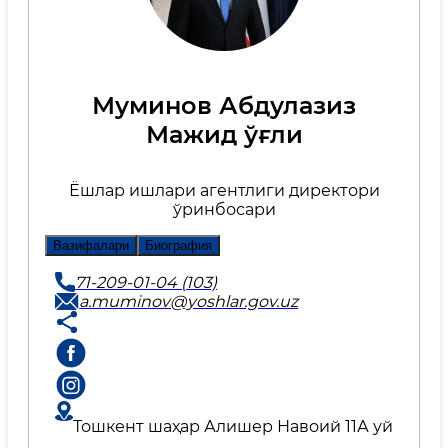
Муминов Абдулазиз
Мажид ўғли
Ёшлар ишлари агентлиги директори
ўринбосари
Вазифалари
Биография
71-209-01-04 (103)
a.muminov@yoshlar.gov.uz
Тошкент шаҳар Алишер Навоий 11А уй