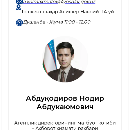
a.xolmaxmatov@yoshlar.gov.uz
Тошкент шаҳар Алишер Навоий 11А уй
Душанба - Жума 11:00 - 12:00
Абдуқодиров Нодир
Абдукаюмович
Агентлик директорининг матбуот котиби
– Ахборот хизмати раҳбари