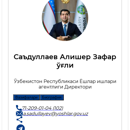
Саъдуллаев Алишер Зафар
ўғли
Ўзбекистон Республикаси Ёшлар ишлари
агентлиги Директори
Вазифалари
Биография
71-209-01-04 (102)
a.sadullayev@yoshlar.gov.uz