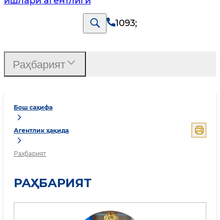
ишлари агентлиги
1093
;
Раҳбарият
Бош саҳифа
Агентлик ҳақида
Раҳбарият
РАҲБАРИЯТ