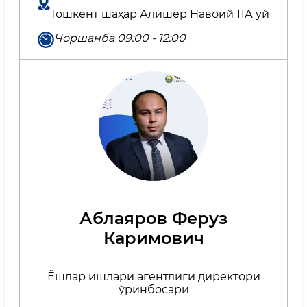
Тошкент шаҳар Алишер Навоий 11А уй
Чоршанба 09:00 - 12:00
Аблаяров Феруз
Каримович
Ёшлар ишлари агентлиги директори
ўринбосари