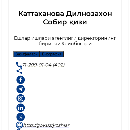
Каттаханова Дилнозахон
Собир қизи
Ёшлар ишлари агентлиги директорининг
биринчи ўринбосари
Вазифалари
Биография
71-209-01-04 (402)
http://gov.uz/yoshlar