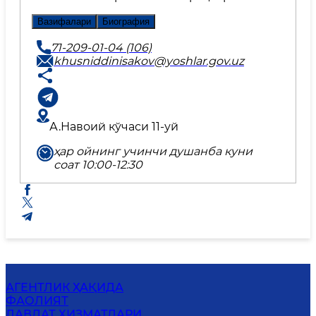
Вазифалари
Биография
71-209-01-04 (106)
khusniddinisakov@yoshlar.gov.uz
А.Навоий кўчаси 11-уй
ҳар ойнинг учинчи душанба куни
соат 10:00-12:30
АГЕНТЛИК ҲАҚИДА
ФАОЛИЯТ
ДАВЛАТ ХИЗМАТЛАРИ