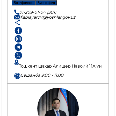
Вазифалари
Биография
71-209-01-04 (301)
f.ablayarov@yoshlar.gov.uz
Тошкент шаҳар Алишер Навоий 11А уй
Сешанба 9:00 - 11:00