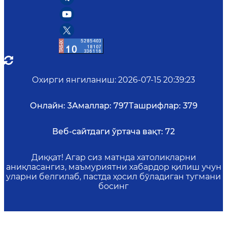
Охирги янгиланиш
:
2026-07-15 20:39:23
Онлайн:
3
Амаллар:
797
Ташрифлар:
379
Веб-сайтдаги ўртача вақт:
72
Диққат! Агар сиз матнда хатоликларни
аниқласангиз, маъмуриятни хабардор қилиш учун
уларни белгилаб, пастда ҳосил бўладиган тугмани
босинг