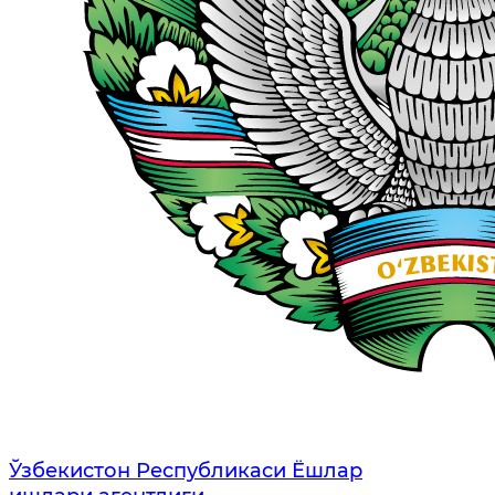
Ўзбекистон Республикаси Ёшлар