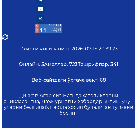
Охирги янгиланиш
:
2026-07-15 20:39:23
Онлайн:
5
Амаллар:
723
Ташрифлар:
341
Веб-сайтдаги ўртача вақт:
68
Диққат! Агар сиз матнда хатоликларни
аниқласангиз, маъмуриятни хабардор қилиш учун
уларни белгилаб, пастда ҳосил бўладиган тугмани
босинг