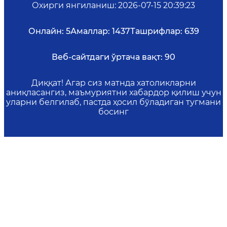
Охирги янгиланиш
:
2026-07-15 20:39:23
Онлайн:
5
Амаллар:
1437
Ташрифлар:
639
Веб-сайтдаги ўртача вақт:
90
Диққат! Агар сиз матнда хатоликларни
аниқласангиз, маъмуриятни хабардор қилиш учун
уларни белгилаб, пастда ҳосил бўладиган тугмани
босинг