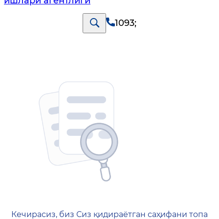
ишлари агентлиги
1093
;
404 — Страница не найд
Кечирасиз, биз Сиз қидираётган саҳифани топа