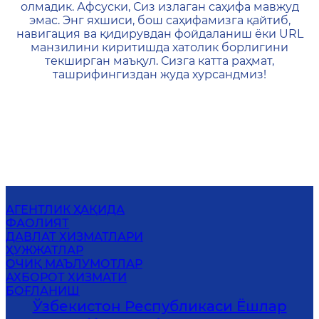
олмадик. Афсуски, Сиз излаган саҳифа мавжуд
эмас. Энг яхшиси, бош саҳифамизга қайтиб,
навигация ва қидирувдан фойдаланиш ёки URL
манзилини киритишда хатолик борлигини
текширган маъқул. Сизга катта раҳмат,
ташрифингиздан жуда хурсандмиз!
АГЕНТЛИК ҲАҚИДА
ФАОЛИЯТ
ДАВЛАТ ХИЗМАТЛАРИ
ҲУЖЖАТЛАР
ОЧИҚ МАЪЛУМОТЛАР
АХБОРОТ ХИЗМАТИ
БОҒЛАНИШ
Ўзбекистон Республикаси Ёшлар