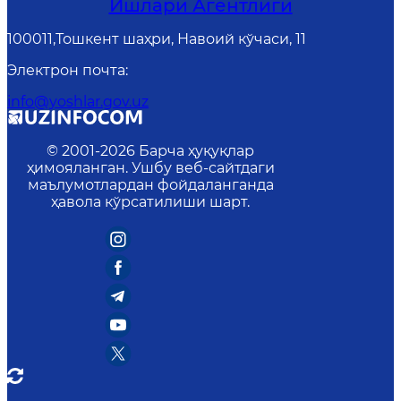
Ишлари Агентлиги
100011,Тошкент шаҳри, Навоий кўчаси, 11
Электрон почта
:
info@yoshlar.gov.uz
© 2001-
2026
Барча ҳуқуқлар
ҳимояланган. Ушбу веб-сайтдаги
маълумотлардан фойдаланганда
ҳавола кўрсатилиши шарт.