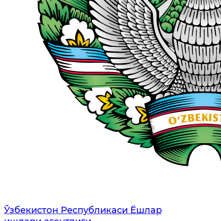
Ўзбекистон Республикаси Ёшлар