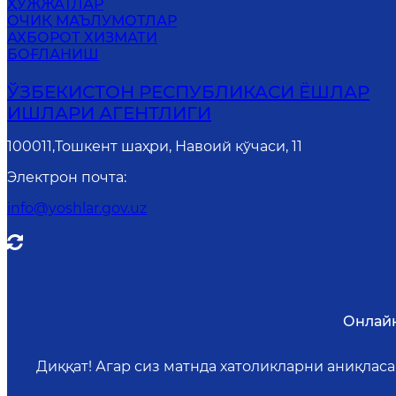
ҲУЖЖАТЛАР
ОЧИҚ МАЪЛУМОТЛАР
АХБОРОТ ХИЗМАТИ
БОҒЛАНИШ
ЎЗБЕКИСТОН РЕСПУБЛИКАСИ ЁШЛАР
ИШЛАРИ АГЕНТЛИГИ
100011,Тошкент шаҳри, Навоий кўчаси, 11
Электрон почта
:
info@yoshlar.gov.uz
Онлайн
Диққат! Агар сиз матнда хатоликларни аниқлас