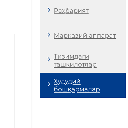
Раҳбарият
Марказий аппарат
Тизимдаги
ташкилотлар
Ҳудудий
бошқармалар