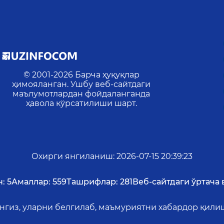
© 2001-
2026
Барча ҳуқуқлар
ҳимояланган. Ушбу веб-сайтдаги
маълумотлардан фойдаланганда
ҳавола кўрсатилиши шарт.
Охирги янгиланиш
:
2026-07-15 20:39:23
:
5
Амаллар:
559
Ташрифлар:
281
Веб-сайтдаги ўртача 
ангиз, уларни белгилаб, маъмуриятни хабардор қил