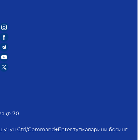
вақт:
70
иш учун Ctrl/Command+Enter тугмаларини босинг