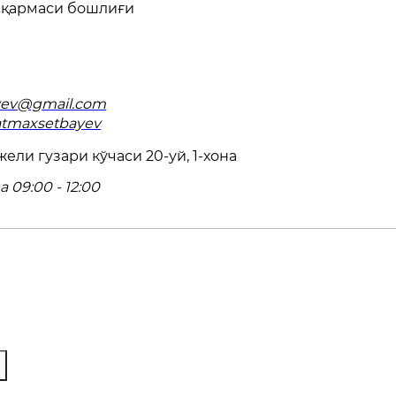
қармаси бошлиғи
yev@gmail.com
latmaxsetbayev
ели гузари кўчаси 20-уй, 1-хона
 09:00 - 12:00