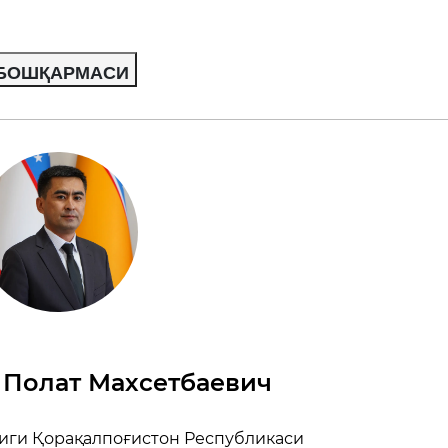
 БОШҚАРМАСИ
 Полат Махсетбаевич
иги Қорақалпоғистон Республикаси