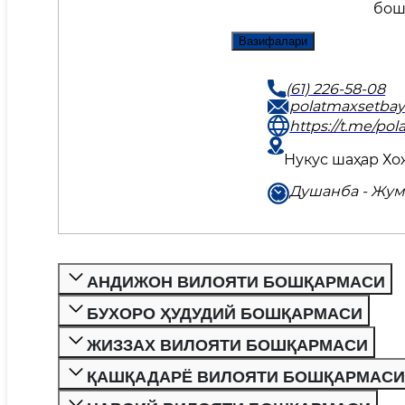
бош
Вазифалари
(61) 226-58-08
polatmaxsetba
https://t.me/po
Нукус шаҳар Хож
Душанба - Жума
АНДИЖОН ВИЛОЯТИ БОШҚАРМАСИ
БУХОРО ҲУДУДИЙ БОШҚАРМАСИ
ЖИЗЗАХ ВИЛОЯТИ БОШҚАРМАСИ
ҚАШҚАДАРЁ ВИЛОЯТИ БОШҚАРМАСИ