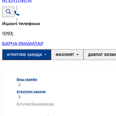
АГЕНТЛИГИ
Ишонч телефони
1093
;
БАРЧА РАҚАМЛАР
АГЕНТЛИК ҲАҚИДА
ФАОЛИЯТ
ДАВЛАТ ХИЗМ
Бош саҳифа
Агентлик ҳақида
Ҳудудий бошқармалар