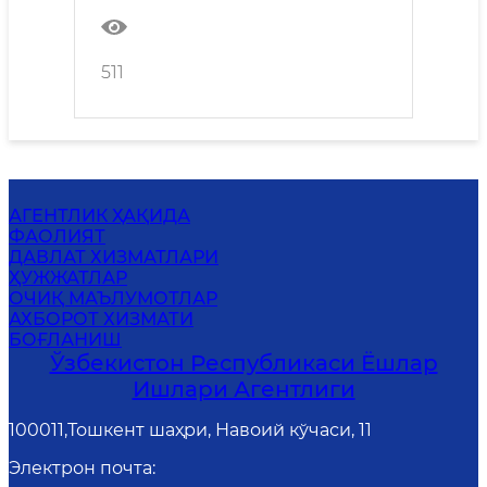
ташкил этиш юзасидан
матбуот анжумани ўтказилди
511
АГЕНТЛИК ҲАҚИДА
ФАОЛИЯТ
ДАВЛАТ ХИЗМАТЛАРИ
ҲУЖЖАТЛАР
ОЧИҚ МАЪЛУМОТЛАР
АХБОРОТ ХИЗМАТИ
БОҒЛАНИШ
Ўзбекистон Республикаси Ёшлар
Ишлари Агентлиги
100011,Тошкент шаҳри, Навоий кўчаси, 11
Электрон почта
: