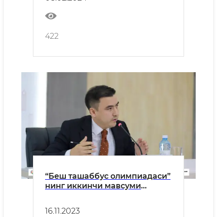
422
“Беш ташаббус олимпиадаси”
нинг иккинчи мавсуми
доирасида ўтказиладиган
танлов ва мусобақаларнинг
16.11.2023
Республика босқичларини