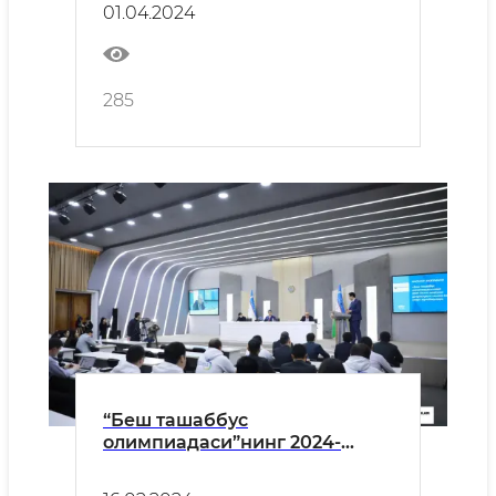
01.04.2024
285
“Беш ташаббус
олимпиадаси”нинг 2024-
йилги мавсуми юзасидан
матбуот анжумани бўлиб ўтди