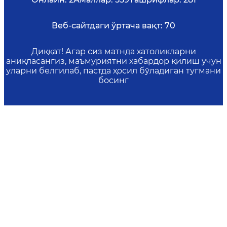
Веб-сайтдаги ўртача вақт:
70
Диққат! Агар сиз матнда хатоликларни
аниқласангиз, маъмуриятни хабардор қилиш учун
уларни белгилаб, пастда ҳосил бўладиган тугмани
босинг