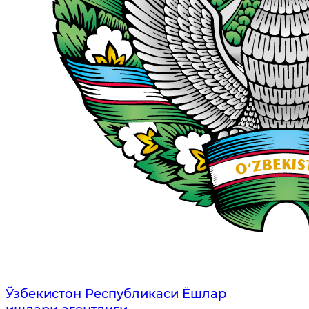
Ўзбекистон Республикаси Ёшлар