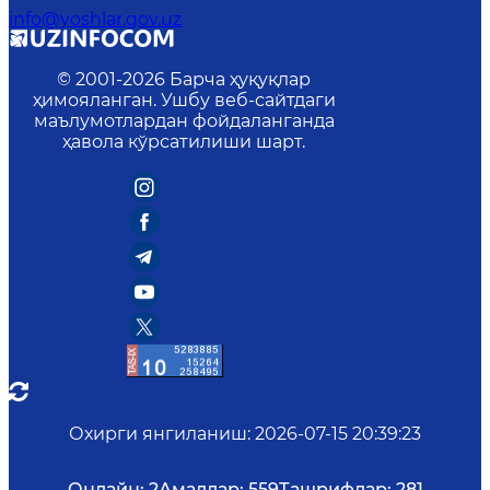
info@yoshlar.gov.uz
© 2001-
2026
Барча ҳуқуқлар
ҳимояланган. Ушбу веб-сайтдаги
маълумотлардан фойдаланганда
ҳавола кўрсатилиши шарт.
Охирги янгиланиш
:
2026-07-15 20:39:23
Онлайн:
2
Амаллар:
559
Ташрифлар:
281