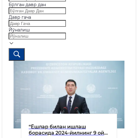
Бўлган давр дан
Давр гача
Йўналиш
“Ёшлар билан ишлаш
борасида 2024-йилнинг 9 ойи