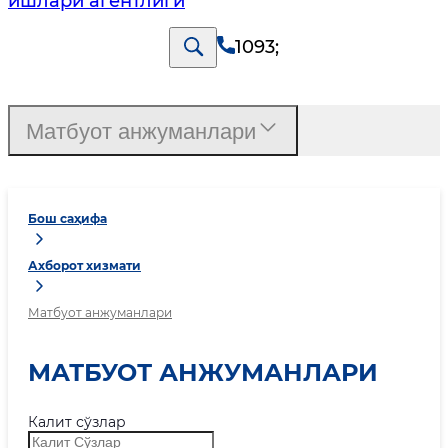
ишлари агентлиги
1093
;
Матбуот анжуманлари
Бош саҳифа
Ахборот хизмати
Матбуот анжуманлари
МАТБУОТ АНЖУМАНЛАРИ
Калит сўзлар