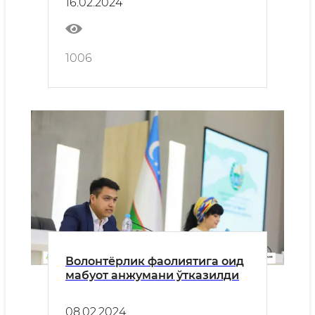
16.02.2024
1006
Волонтёрлик фаолиятига оид
мабуот анжумани ўтказилди
08.02.2024