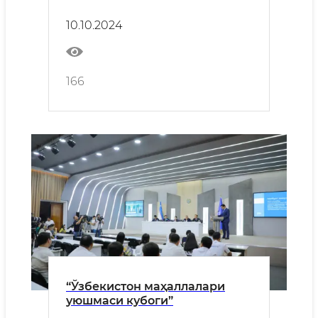
давомида амалга оширилган
ишлар” юзасидан Брифинг
10.10.2024
166
“Ўзбекистон маҳаллалари
уюшмаси кубоги”