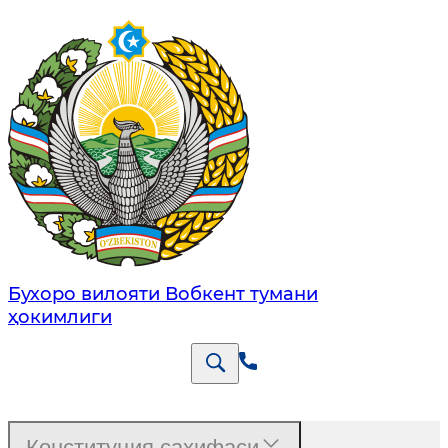
Бухоро вилояти Вобкент тумани
ҳокимлиги
Конституция саҳифаси