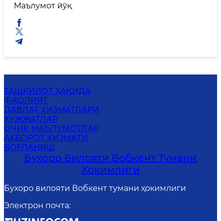
Маълумот йўқ
ТАШКИЛОТ ҲАҚИДА
ФАОЛИЯТ
ДАВЛАТ ХИЗМАТЛАРИ
ҲУЖЖАТЛАР
ОЧИҚ МАЪЛУМОТЛАР
АХБОРОТ ХИЗМАТИ
БОҒЛАНИШ
Бухоро Вилояти Вобкент Тумани
Ҳокимлиги
Бухоро вилояти Вобкент тумани ҳокимлиги
Электрон почта
: