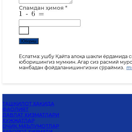
Спамдан ҳимоя
*
Юбориш
Еслатма: ушбу Қайта алоқа шакли ёрдамида 
юборишингиз мумкин. Aгар сиз расмий мурож
манбадан фойдаланишингизни сўраймиз.
mu
ТАШКИЛОТ ҲАҚИДА
ФАОЛИЯТ
ДАВЛАТ ХИЗМАТЛАРИ
ҲУЖЖАТЛАР
ОЧИҚ МАЪЛУМОТЛАР
АХБОРОТ ХИЗМАТИ