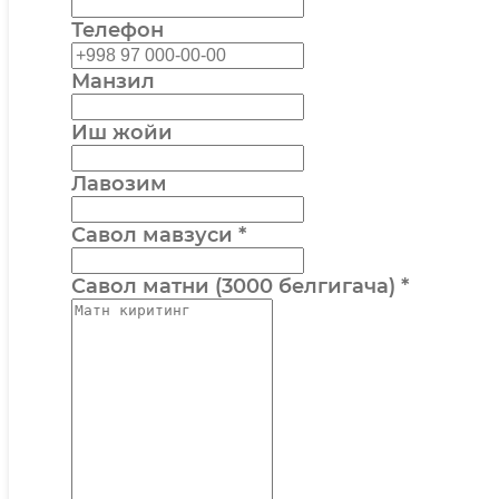
Телефон
Манзил
Иш жойи
Лавозим
Савол мавзуси
*
Савол матни (3000 белгигача)
*