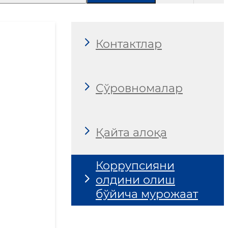
Контактлар
Сўровномалар
Қайта алоқа
Коррупсияни
олдини олиш
бўйича мурожаат