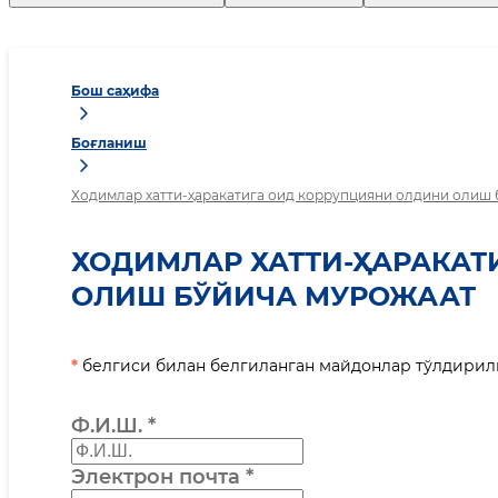
Бош саҳифа
Боғланиш
Ходимлар хатти-ҳаракатига оид коррупцияни олдини олиш
ХОДИМЛАР ХАТТИ-ҲАРАКАТ
ОЛИШ БЎЙИЧА МУРОЖААТ
*
белгиси билан белгиланган майдонлар тўлдири
Ф.И.Ш.
*
Электрон почта
*