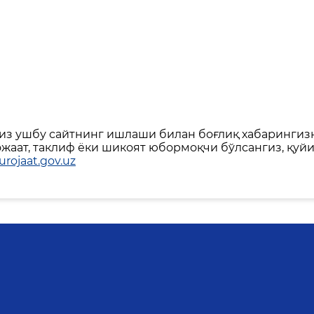
сиз ушбу сайтнинг ишлаши билан боғлиқ хабарингиз
аат, таклиф ёки шикоят юбормоқчи бўлсангиз, қуй
rojaat.gov.uz