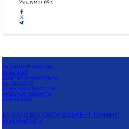
Маълумот йўқ
ТАШКИЛОТ ҲАҚИДА
ФАОЛИЯТ
ДАВЛАТ ХИЗМАТЛАРИ
ҲУЖЖАТЛАР
ОЧИҚ МАЪЛУМОТЛАР
АХБОРОТ ХИЗМАТИ
БОҒЛАНИШ
БУХОРО ВИЛОЯТИ ВОБКЕНТ ТУМАНИ
ҲОКИМЛИГИ