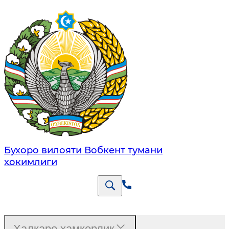
Бухоро вилояти Вобкент тумани
ҳокимлиги
Халқаро ҳамкорлик