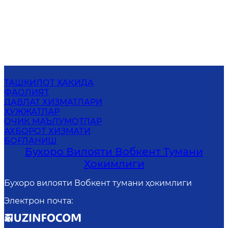
ТАШКИЛОТ ҲАҚИДА
ФАОЛИЯТ
ДАВЛАТ ХИЗМАТЛАРИ
ҲУЖЖАТЛАР
ОЧИҚ МАЪЛУМОТЛАР
АХБОРОТ ХИЗМАТИ
БОҒЛАНИШ
Бухоро Вилояти Вобкент Тумани
Ҳокимлиги
Бухоро вилояти Вобкент тумани ҳокимлиги
Электрон почта
: