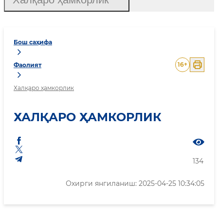
Бош саҳифа
16
+
Фаолият
Халқаро ҳамкорлик
ХАЛҚАРО ҲАМКОРЛИК
134
Охирги янгиланиш: 2025-04-25 10:34:05