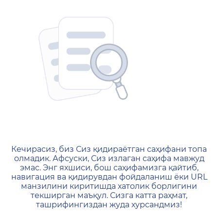
404 — Страница не найд
Кечирасиз, биз Сиз қидираётган саҳифани топа
олмадик. Афсуски, Сиз излаган саҳифа мавжуд
эмас. Энг яхшиси, бош саҳифамизга қайтиб,
навигация ва қидирувдан фойдаланиш ёки URL
манзилини киритишда хатолик борлигини
текширган маъқул. Сизга катта раҳмат,
ташрифингиздан жуда хурсандмиз!