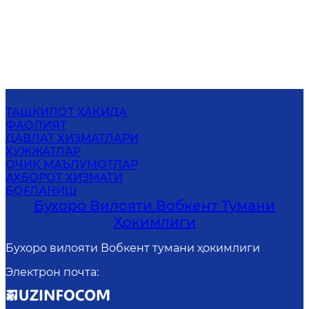
ТАШКИЛОТ ҲАҚИДА
ФАОЛИЯТ
ДАВЛАТ ХИЗМАТЛАРИ
ҲУЖЖАТЛАР
ОЧИҚ МАЪЛУМОТЛАР
АХБОРОТ ХИЗМАТИ
БОҒЛАНИШ
Бухоро Вилояти Вобкент Тумани
Ҳокимлиги
Бухоро вилояти Вобкент тумани ҳокимлиги
Электрон почта
: