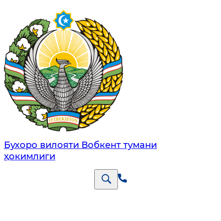
Бухоро вилояти Вобкент тумани
ҳокимлиги