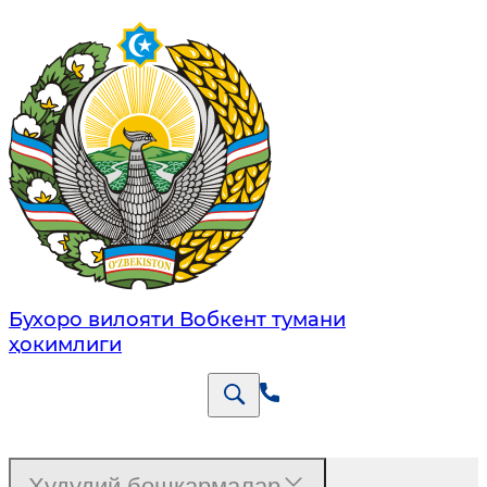
Бухоро вилояти Вобкент тумани
ҳокимлиги
Ҳудудий бошқармалар