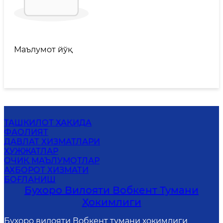
Маълумот йўқ
ТАШКИЛОТ ҲАҚИДА
ФАОЛИЯТ
ДАВЛАТ ХИЗМАТЛАРИ
ҲУЖЖАТЛАР
ОЧИҚ МАЪЛУМОТЛАР
АХБОРОТ ХИЗМАТИ
БОҒЛАНИШ
Бухоро Вилояти Вобкент Тумани
Ҳокимлиги
Бухоро вилояти Вобкент тумани ҳокимлиги