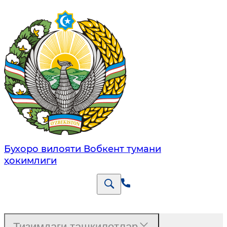
Бухоро вилояти Вобкент тумани
ҳокимлиги
Тизимдаги ташкилотлар