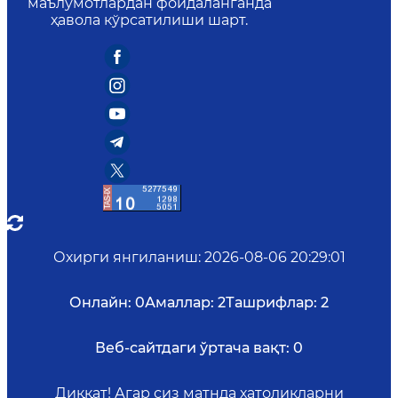
маълумотлардан фойдаланганда
ҳавола кўрсатилиши шарт.
Охирги янгиланиш
:
2026-08-06 20:29:01
Онлайн:
0
Амаллар:
2
Ташрифлар:
2
Веб-сайтдаги ўртача вақт:
0
Диққат! Агар сиз матнда хатоликларни