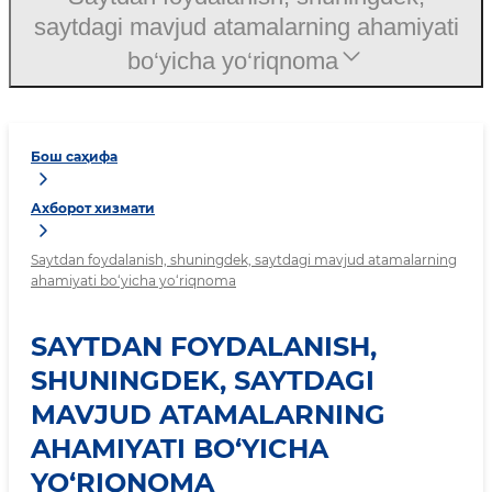
saytdagi mavjud atamalarning ahamiyati
bo‘yicha yo‘riqnoma
Бош саҳифа
Ахборот хизмати
Saytdan foydalanish, shuningdek, saytdagi mavjud atamalarning
ahamiyati bo‘yicha yo‘riqnoma
SAYTDAN FOYDALANISH,
SHUNINGDEK, SAYTDAGI
MAVJUD ATAMALARNING
AHAMIYATI BO‘YICHA
YO‘RIQNOMA