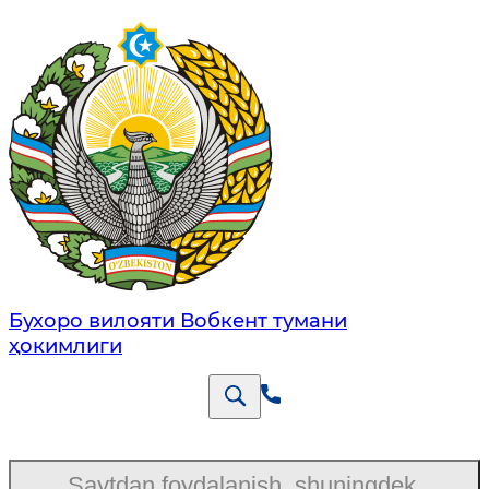
Бухоро вилояти Вобкент тумани
ҳокимлиги
Saytdan foydalanish, shuningdek,