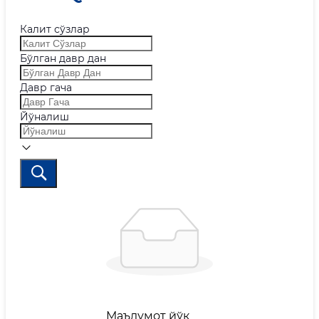
Калит сўзлар
Бўлган давр дан
Давр гача
Йўналиш
Маълумот йўқ