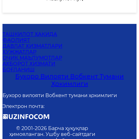
ТАШКИЛОТ ҲАҚИДА
ФАОЛИЯТ
ДАВЛАТ ХИЗМАТЛАРИ
ҲУЖЖАТЛАР
ОЧИҚ МАЪЛУМОТЛАР
АХБОРОТ ХИЗМАТИ
БОҒЛАНИШ
Бухоро Вилояти Вобкент Тумани
Ҳокимлиги
Бухоро вилояти Вобкент тумани ҳокимлиги
Электрон почта
:
© 2001-
2026
Барча ҳуқуқлар
ҳимояланган. Ушбу веб-сайтдаги