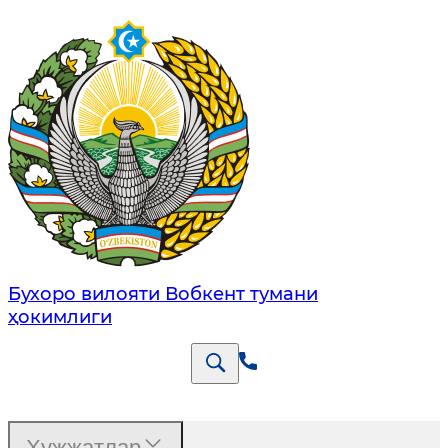
Бухоро вилояти Вобкент тумани
ҳокимлиги
Ҳужжатлар