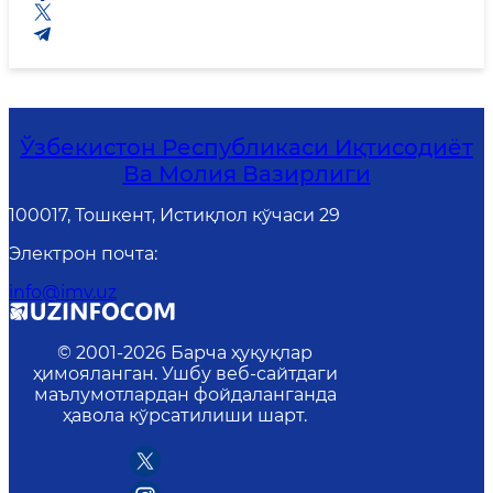
Ўзбекистон Республикаси Иқтисодиёт
Ва Молия Вазирлиги
100017, Тошкент, Истиқлол кўчаси 29
Электрон почта
:
info@imv.uz
© 2001-
2026
Барча ҳуқуқлар
ҳимояланган. Ушбу веб-сайтдаги
маълумотлардан фойдаланганда
ҳавола кўрсатилиши шарт.