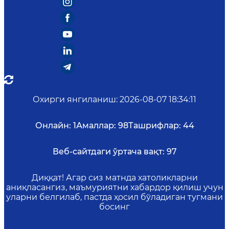
Охирги янгиланиш
:
2026-08-07 18:34:11
Онлайн:
1
Амаллар:
98
Ташрифлар:
44
Веб-сайтдаги ўртача вақт:
97
Диққат! Агар сиз матнда хатоликларни
аниқласангиз, маъмуриятни хабардор қилиш учун
уларни белгилаб, пастда ҳосил бўладиган тугмани
босинг