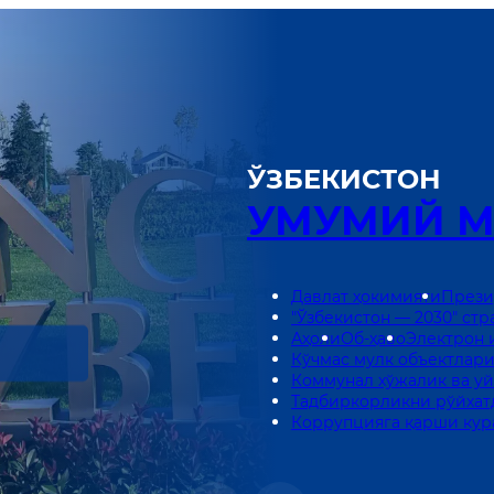
си
ЎЗБЕКИСТОН
УМУМИЙ 
Давлат ҳокимияти
Прези
"Ўзбекистон — 2030" стр
Аҳоли
Об-ҳаво
Электрон 
Кўчмас мулк объектлари
Коммунал хўжалик ва у
Тадбиркорликни рўйхат
Коррупцияга қарши ку