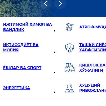
ИЖТИМОИЙ ҲИМОЯ ВА
АТРОФ-МУҲ
БАНДЛИК
ИҚТИСОДИЁТ ВА
ТАШҚИ СИЁС
МОЛИЯ
ХАВФСИЗЛИ
ҚИШЛОҚ ВА
ЁШЛАР ВА СПОРТ
ХЎЖАЛИГИ
ҲУДУДИЙ
ЭНЕРГЕТИКА
РИВОЖЛАН