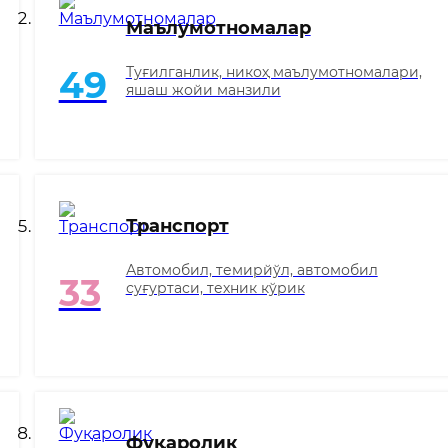
Маълумотномалар
Туғилганлик, никоҳ маълумотномалари,
49
яшаш жойи манзили
Транспорт
Автомобил, темирйўл, автомобил
33
суғуртаси, техник кўрик
Фуқаролик