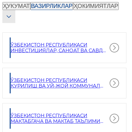
Вкладки органов власти
ҲУКУМАТ
ВАЗИРЛИКЛАР
ҲОКИМИЯТЛАР
ЎЗБЕКИСТОН РЕСПУБЛИКАСИ
ИНВЕСТИЦИЯЛАР, САНОАТ ВА САВДО
ВАЗИРЛИГИ
ЎЗБЕКИСТОН РЕСПУБЛИКАСИ
ҚУРИЛИШ ВА УЙ-ЖОЙ КОММУНАЛ
ХЎЖАЛИГИ ВАЗИРЛИГИ
ЎЗБЕКИСТОН РЕСПУБЛИКАСИ
МАКТАБГАЧА ВА МАКТАБ ТАЪЛИМИ
ВАЗИРЛИГИ