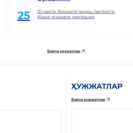
ID карта, Хорижга чиқиш паспорти,
25
Ижро ҳужжати, миграция
Барча хизматлар
ҲУЖЖАТЛАР
Барча ҳужжатлар