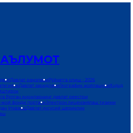
МАЪЛУМОТ
дент
Давлат рамзлари
Рўйхатга олиш - 2026
атегияси
Давлат харидлари
Географик жойлашуви
Ҳудуд
иштирок
га бўлган ҳуқуқларнинг давлат реестри
й-жой фонди портали
Электрон лицензиялаш тизими
дан ўтказиш
Давлат-хусусий шериклик
раш