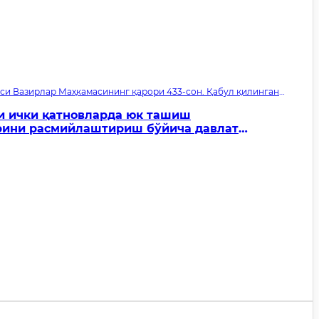
си Вазирлар Маҳкамасининг қарори 433-сон. Қабул қилинган
кириш санаси 01.10.2026
и ички қатновларда юк ташиш
ини расмийлаштириш бўйича давлат
атишнинг маъмурий регламентини тасдиқлаш