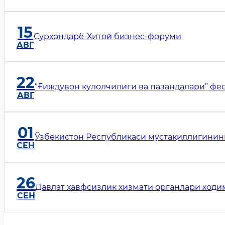
15
Сурхондарё-Хитой бизнес-форуми
АВГ
22
“Ғиждувон кулолчилиги ва пазандалари” фе
АВГ
01
Ўзбекистон Республикаси мустақиллигининг
СЕН
26
Давлат хавфсизлик хизмати органлари ходи
СЕН