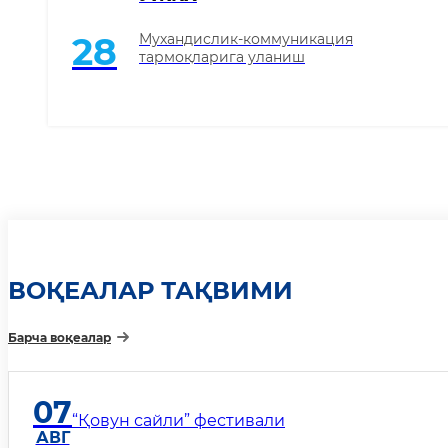
Мухандислик-коммуникация
28
тармоқларига уланиш
ВОҚЕАЛАР ТАҚВИМИ
Барча воқеалар
07
“Қовун сайли” фестивали
АВГ