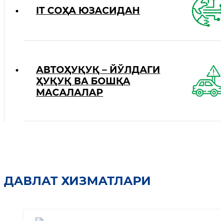
IT СОҲА ЮЗАСИДАН
АВТОҲУҚУҚ – ЙЎЛДАГИ
ҲУҚУҚ ВА БОШҚА
МАСАЛАЛАР
ДАВЛАТ ХИЗМАТЛАРИ