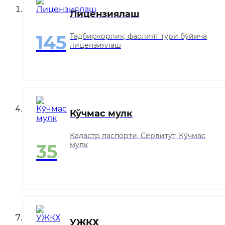
Лицензиялаш
Тадбиркорлик, фаолият тури бўйича
145
лицензиялаш
Кўчмас мулк
Кадастр паспорти, Сервитут, Кўчмас
мулк
35
УЖКХ