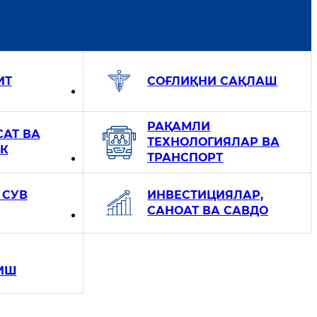
ИТ
СОҒЛИҚНИ САҚЛАШ
РАҚАМЛИ
АТ ВА
ТЕХНОЛОГИЯЛАР ВА
К
ТРАНСПОРТ
 СУВ
ИНВЕСТИЦИЯЛАР,
САНОАТ ВА САВДО
ИШ