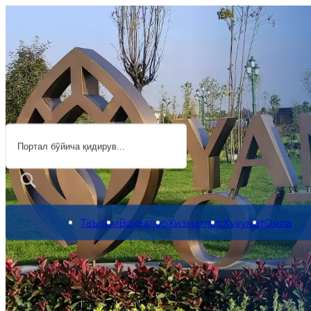
Ўзбекистон Республика
Ҳукумат портали
Таълим
Воқеалар
Хизматлар
Ҳукумат
Оила