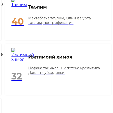
Таълим
Мактабгача таълим, Олий ва ўрта
40
таълим, нострификация
Ижтимоий ҳимоя
Нафақа тайинлаш, Ипотека кредитига
Давлат субсидияси
32