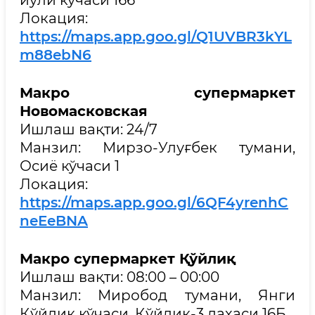
Локация:
https://maps.app.goo.gl/Q1UVBR3kYL
m88ebN6
Макро супермаркет
Новомасковская
Ишлаш вақти: 24/7
Манзил: Мирзо-Улуғбек тумани,
Осиё кўчаси 1
Локация:
https://maps.app.goo.gl/6QF4yrenhC
neEeBNA
Макро супермаркет Қўйлиқ
Ишлаш вақти: 08:00 – 00:00
Манзил: Миробод тумани, Янги
Қўйлиқ кўчаси, Қўйлиқ-3 даҳаси 16Б