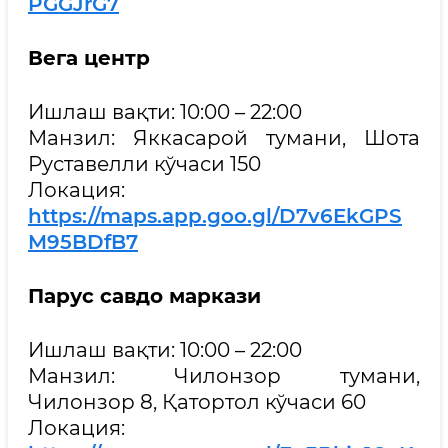
PGGJrG7
Вега
центр
Ишлаш вақти: 10:00 – 22:00
Манзил: Яккасарой тумани, Шота
Руставелли кўчаси 150
Локация:
https://maps.app.goo.gl/D7v6EkGPS
M95BDfB7
Парус
савдо маркази
Ишлаш вақти: 10:00 – 22:00
Манзил: Чилонзор тумани,
Чилонзор 8, Қатортол кўчаси 60
Локация: