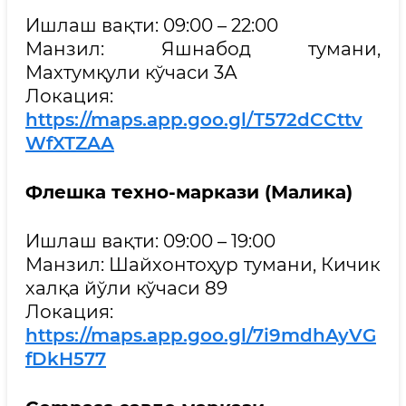
Ишлаш вақти: 09:00 – 22:00
Манзил: Яшнабод тумани,
Махтумқули кўчаси 3А
Локация:
https://maps.app.goo.gl/T572dCCttv
WfXTZAA
Флешка техно-маркази (Малика)
Ишлаш вақти: 09:00 – 19:00
Манзил: Шайхонтоҳур тумани, Кичик
халқа йўли кўчаси 89
Локация:
https://maps.app.goo.gl/7i9mdhAyVG
fDkH577