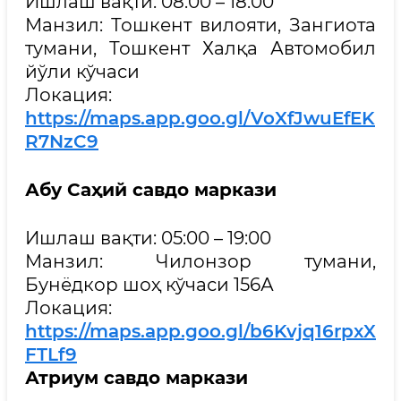
Ишлаш вақти: 08:00 – 18:00
Манзил: Тошкент вилояти, Зангиота
тумани, Тошкент Халқа Автомобил
йўли кўчаси
Локация:
https://maps.app.goo.gl/VoXfJwuEfEK
R7NzC9
Абу Саҳий
савдо маркази
Ишлаш вақти: 05:00 – 19:00
Манзил: Чилонзор тумани,
Бунёдкор шоҳ кўчаси 156А
Локация:
https://maps.app.goo.gl/b6Kvjq16rpxX
FTLf9
Атриум
савдо маркази