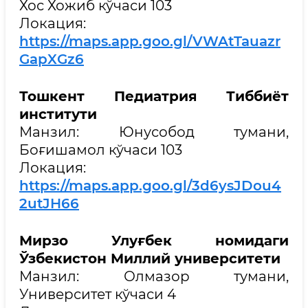
Хос Хожиб кўчаси 103
Локация:
https://maps.app.goo.gl/VWAtTauazr
GapXGz6
Тошкент Педиатрия Тиббиёт
институти
Манзил: Юнусобод тумани,
Боғишамол кўчаси 103
Локация:
https://maps.app.goo.gl/3d6ysJDou4
2utJH66
Мирзо Улуғбек номидаги
Ўзбекистон Миллий университети
Манзил: Олмазор тумани,
Университет кўчаси 4