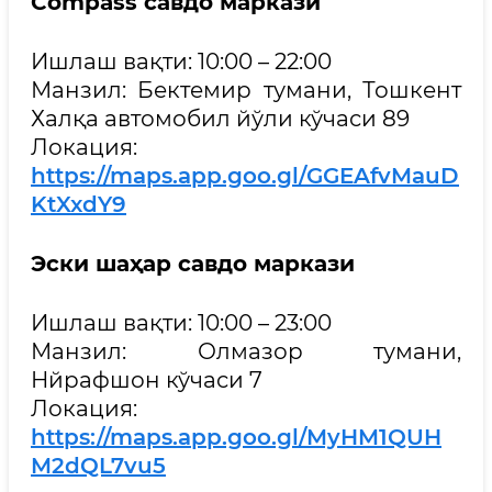
Compass
савдо маркази
Ишлаш вақти: 10:00 – 22:00
Манзил: Бектемир тумани, Тошкент
Халқа автомобил йўли кўчаси 89
Локация:
https://maps.app.goo.gl/GGEAfvMauD
KtXxdY9
Эски шаҳар савдо маркази
Ишлаш вақти: 10:00 – 23:00
Манзил: Олмазор тумани,
Нйрафшон кўчаси 7
Локация:
https://maps.app.goo.gl/MyHM1QUH
M2dQL7vu5