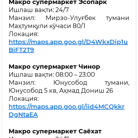
Макро супермаркет Эc
опарк
Ишлаш вақти: 24/7
Манзил: Мирзо-Улуғбек тумани
Маҳтумқули кўчаси 80/1
Локация:
https://maps.app.goo.gl/D4WkxDip1u
BiFT2T9
Макро супермаркет Чинор
Ишлаш вақти: 08:00 – 23:00
Манзил: Юнусобод тумани,
Юнусобод 5 кв, Аҳмад Дониш 26
Локация:
https://maps.app.goo.gl/iid4MCQkkr
DgNtaEA
Макро супермаркет Саёхат