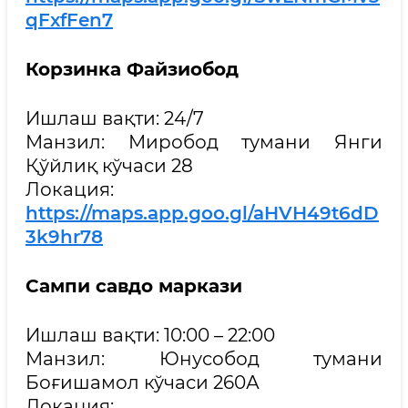
qFxfFen7
Корзинка Файзиобод
Ишлаш вақти: 24/7
Манзил: Миробод тумани Янги
Қўйлиқ кўчаси 28
Локация:
https://maps.app.goo.gl/aHVH49t6dD
3k9hr78
Сампи
савдо маркази
Ишлаш вақти: 10:00 – 22:00
Манзил: Юнусобод тумани
Боғишамол кўчаси 260А
Локация: