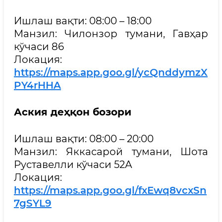
Ишлаш вақти: 08:00 – 18:00
Манзил: Чилонзор тумани, Гавҳар
кўчаси 86
Локация:
https://maps.app.goo.gl/ycQnddymzX
PY4rHHA
Аския деҳқон бозори
Ишлаш вақти: 08:00 – 20:00
Манзил: Яккасарой тумани, Шота
Руставелли кўчаси 52А
Локация:
https://maps.app.goo.gl/fxEwq8vcxSn
7gSYL9