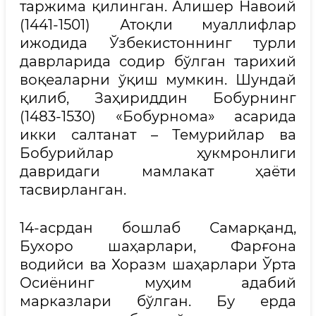
таржима қилинган. Алишер Навоий
(1441-1501) Атоқли муаллифлар
ижодида Ўзбекистоннинг турли
даврларида содир бўлган тарихий
воқеаларни ўқиш мумкин. Шундай
қилиб, Заҳириддин Бобурнинг
(1483-1530) «Бобурнома» асарида
икки салтанат – Темурийлар ва
Бобурийлар ҳукмронлиги
давридаги мамлакат ҳаёти
тасвирланган.
14-асрдан бошлаб Самарқанд,
Бухоро шаҳарлари, Фарғона
водийси ва Хоразм шаҳарлари Ўрта
Осиёнинг муҳим адабий
марказлари бўлган. Бу ерда