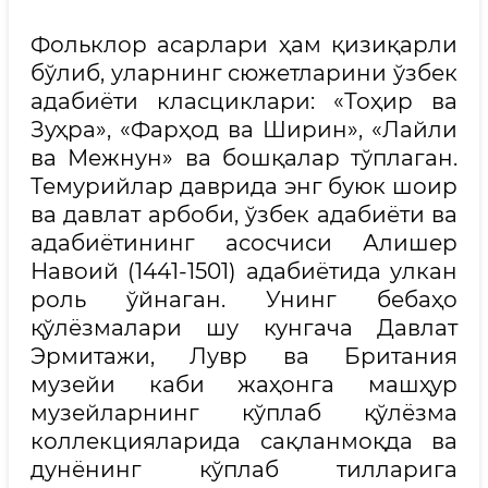
Фольклор асарлари ҳам қизиқарли
бўлиб, уларнинг сюжетларини ўзбек
адабиёти класциклари: «Тоҳир ва
Зуҳра», «Фарҳод ва Ширин», «Лайли
ва Межнун» ва бошқалар тўплаган.
Темурийлар даврида энг буюк шоир
ва давлат арбоби, ўзбек адабиёти ва
адабиётининг асосчиси Алишер
Навоий (1441-1501) адабиётида улкан
роль ўйнаган. Унинг бебаҳо
қўлёзмалари шу кунгача Давлат
Эрмитажи, Лувр ва Британия
музейи каби жаҳонга машҳур
музейларнинг кўплаб қўлёзма
коллекцияларида сақланмоқда ва
дунёнинг кўплаб тилларига