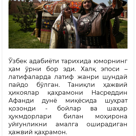
Ўзбек адабиёти тарихида юморнинг
ҳам ўрни бор эди. Халқ эпоси –
латифаларда латиф жанри шундай
пайдо бўлган. Таниқли ҳажвий
ҳикоялар қаҳрамони Насреддин
Афанди дунё миқёсида шуҳрат
қозонди - бойлар ва шаҳар
ҳукмдорлари билан моҳирона
уйғунликни амалга оширадиган
ҳажвий қаҳрамон.