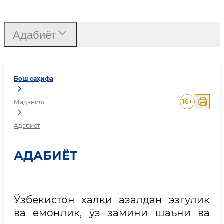
Адабиёт
Адабиёт
Бош саҳифа
16
+
Маданият
Адабиёт
АДАБИЁТ
Ўзбекистон халқи азалдан эзгулик
ва ёмонлик, ўз замини шаъни ва