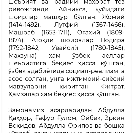
шеърият ва бадиий маҳорат тез
ривожланди. Айниқса, қуйидаги
шоирлар машҳур бўлган: Жомий
(1414-1492), Лутфий (1367-1466),
Машраб (1653-1711), Оғахий (1809-
1874). Атоқли шоиралар Нодира
(1792-1842, Увайсий (1780-1845),
Махзуна) ҳам ўзбек аёллар
шеъриятига беқиёс ҳисса қўшган,
ўзбек адабиётида социал-реализмга
асос солган, унга ижтимоий-сиёсий
мавзуларни киритган Фитрат,
Ҳамзалар ҳам беқиёс ҳисса қўшган.
Замонамиз асарларидан Абдулла
Қаҳҳор, Ғафур Ғулом, Ойбек, Эркин
Воҳидов, Абдулла Орипов ва бошқа