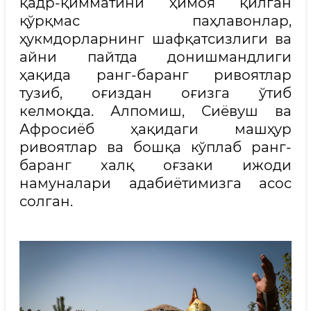
қадр-қимматини ҳимоя қилган
қўрқмас паҳлавонлар,
ҳукмдорларнинг шафқатсизлиги ва
айни пайтда донишмандлиги
ҳақида ранг-баранг ривоятлар
тузиб, оғиздан оғизга ўтиб
келмоқда. Алпомиш, Сиёвуш ва
Афросиёб ҳақидаги машҳур
ривоятлар ва бошқа кўплаб ранг-
баранг халқ оғзаки ижоди
намуналари адабиётимизга асос
солган.