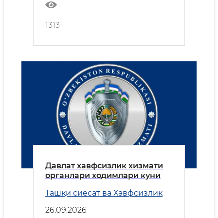
1313
Давлат хавфсизлик хизмати
органлари ходимлари куни
Ташқи сиёсат ва Хавфсизлик
26.09.2026