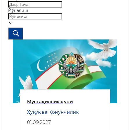
Йўналиш
Мустақиллик куни
Ҳуқуқ ва Қонунчилик
01.09.2027