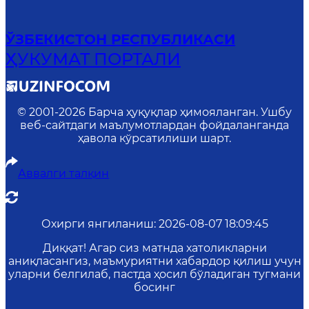
ЎЗБЕКИСТОН РЕСПУБЛИКАСИ
ҲУКУМАТ ПОРТАЛИ
© 2001-
2026
Барча ҳуқуқлар ҳимояланган. Ушбу
веб-сайтдаги маълумотлардан фойдаланганда
ҳавола кўрсатилиши шарт.
Аввалги талқин
Охирги янгиланиш
:
2026-08-07 18:09:45
Диққат! Агар сиз матнда хатоликларни
аниқласангиз, маъмуриятни хабардор қилиш учун
уларни белгилаб, пастда ҳосил бўладиган тугмани
босинг