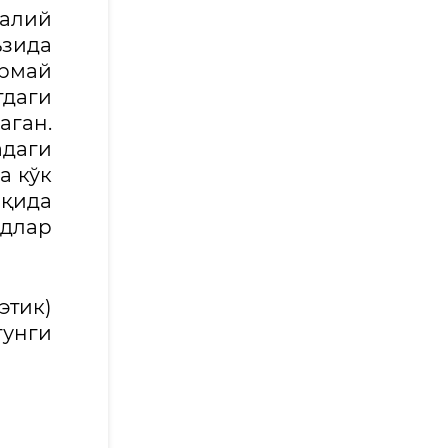
малий
ъзида
рмай
гдаги
аган.
даги
а кўк
ақида
длар
этик)
гунги