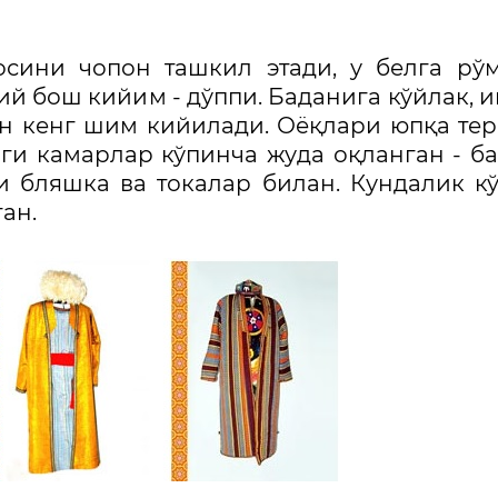
сини чопон ташкил этади, у белга рў
й бош кийим - дўппи. Баданига кўйлак, 
ан кенг шим кийилади. Оёқлари юпқа те
аги камарлар кўпинча жуда оқланган - б
и бляшка ва токалар билан. Кундалик к
ан.