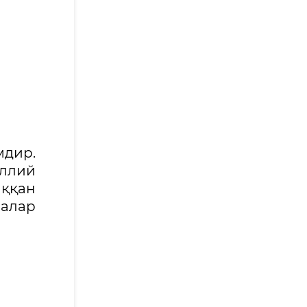
дир.
иллий
иққан
лалар