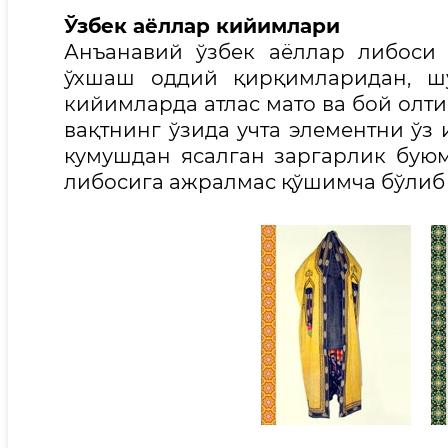
Ўзбек аёллар кийимлари
Анъанавий ўзбек аёллар либоси 
ўхшаш оддий қирқимларидан, шу
кийимларда атлас мато ва бой олт
вақтнинг ўзида учта элементни ўз 
кумушдан ясалган заргарлик бую
либосига ажралмас қўшимча бўлиб 