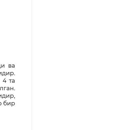
ди ва
идир.
 4 та
лган.
идир,
р бир