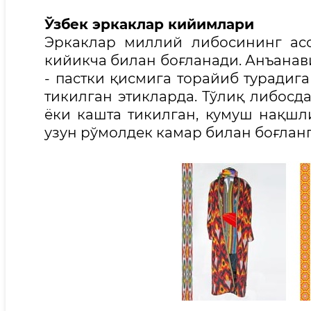
Ўзбек эркаклар кийимлари
Эркаклар миллий либосининг асо
кийикча билан боғланади. Анъанави
- пастки қисмига торайиб турадиг
тикилган этикларда. Тўлиқ либосд
ёки кашта тикилган, кумуш нақшл
узун рўмолдек камар билан боғланг