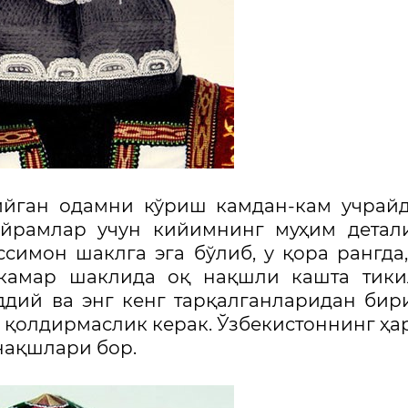
ийган одамни кўриш камдан-кам учрай
айрамлар учун кийимнинг муҳим детал
симон шаклга эга бўлиб, у қора рангда,
 камар шаклида оқ нақшли кашта тики
ддий ва энг кенг тарқалганларидан бир
 қолдирмаслик керак. Ўзбекистоннинг ҳа
 нақшлари бор.