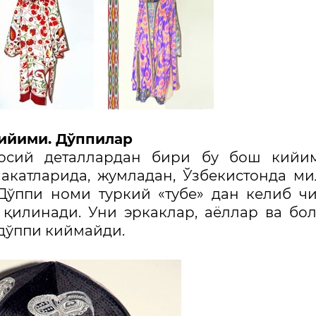
кийими. Дўппилар
осий деталлардан бири бу бош кийим
акатларида, жумладан, Ўзбекистонда м
Дўппи номи туркий «тубе» дан келиб ч
 қилинади. Уни эркаклар, аёллар ва бо
 дўппи киймайди.