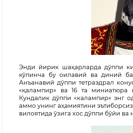
Энди йирик шаҳарларда дўппи к
кўпинча бу оилавий ва диний б
Анъанавий дўппи тетраэдрал конус
«қалампир» ва 16 та миниатюра
Кундалик дўппи «калампир» энг о
аммо унинг аҳамиятини эътиборсиз
вилоятида ўзига хос дўппи бўйи ва