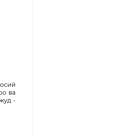
сосий
ро ва
жуд -