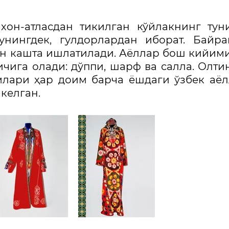
хон-атласдан тикилган кўйлакнинг тун
нингдек, гулдорлардан иборат. Байра
ин кашта ишлатилади. Аёллар бош кийим
ичига олади: дўппи, шарф ва салла. Олти
млари ҳар доим барча ёшдаги ўзбек аё
келган.