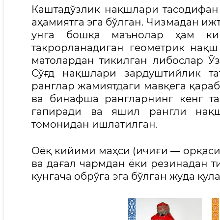
Каштадўзлик нақшлари тасодифан 
аҳамиятга эга бўлган. Чизмадан и
унга бошқа маънолар ҳам кир
такрорланадиган геометрик нақш 
матолардан тикилган либослар Ўз
Сўғд нақшлари зардуштийлик та
ранглар жамиятдаги мавқега қараб 
ва бинафша рангларнинг кенг т
гапиради ва яшил рангли нақш
томонидан ишлатилган.
Оёқ кийими маҳси (ичиғи — орқаси 
ва дағал чармдан ёки резинадан ти
кунгача обрўга эга бўлган жуда қул