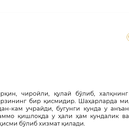
рқин, чиройли, қулай бўлиб, халқнин
арзининг бир қисмидир. Шаҳарларда м
ан-кам учрайди, бугунги кунда у анъа
аммо қишлоқда у ҳали ҳам кундалик в
исми бўлиб хизмат қилади.