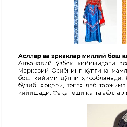
Аёллар ва эркаклар миллий бош 
Анъанавий ўзбек кийимидаги ас
Марказий Осиёнинг кўпгина мамл
бош кийими дўппи ҳисобланади. 
бўлиб, «юқори, тепа» деб таржима
кийишади. Фақат ёши катта аёллар