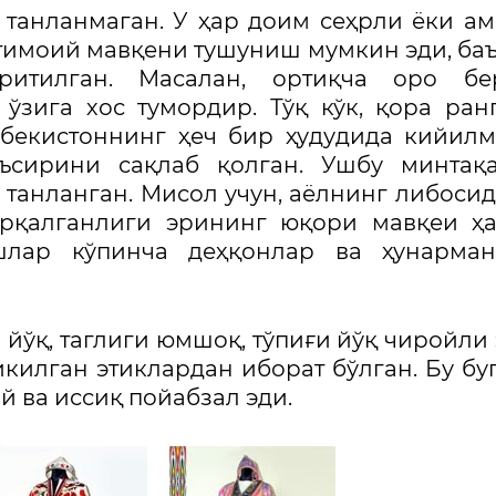
танланмаган. У ҳар доим сеҳрли ёки а
жтимоий мавқени тушуниш мумкин эди, ба
итилган. Масалан, ортиқча оро бе
ўзига хос тумордир. Тўқ кўк, қора ран
бекистоннинг ҳеч бир ҳудудида кийилм
ъсирини сақлаб қолган. Ушбу минтақа
танланган. Мисол учун, аёлнинг либосид
арқалганлиги эрининг юқори мавқеи ҳ
лар кўпинча деҳқонлар ва ҳунарман
йўқ, таглиги юмшоқ, тўпиғи йўқ чиройли 
килган этиклардан иборат бўлган. Бу бу
ай ва иссиқ пойабзал эди.