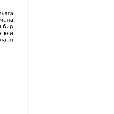
икага
мона
и бир
н ёки
ллари