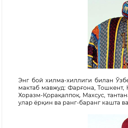
Энг бой хилма-хиллиги билан Ўзб
мактаб мавжуд: Фарғона, Тошкент,
Хоразм-Қорақалпоқ. Махсус, танта
улар ёрқин ва ранг-баранг кашта в