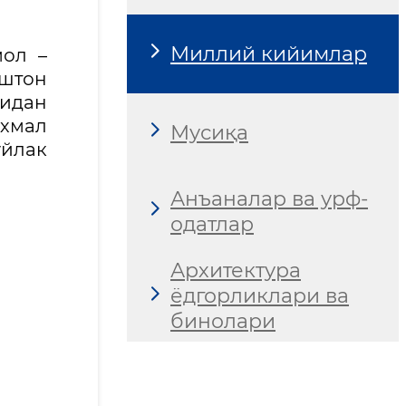
Миллий кийимлар
мол –
иштон
ридан
ахмал
Мусиқа
ўйлак
Анъаналар ва урф-
одатлар
Архитектура
ёдгорликлари ва
бинолари