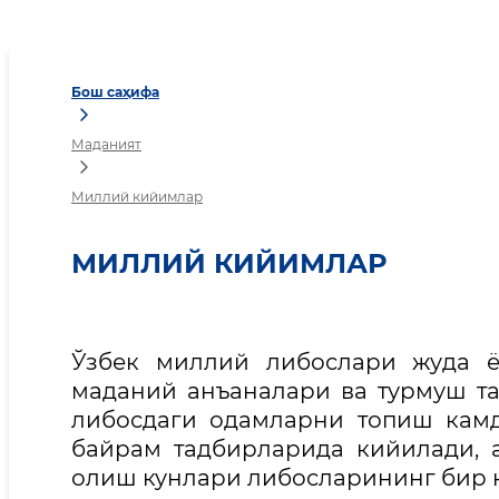
Миллий кийимлар
Бош саҳифа
Маданият
Миллий кийимлар
МИЛЛИЙ КИЙИМЛАР
Ўзбек миллий либослари жуда ё
маданий анъаналари ва турмуш т
либосдаги одамларни топиш камд
байрам тадбирларида кийилади, 
олиш кунлари либосларининг бир қ