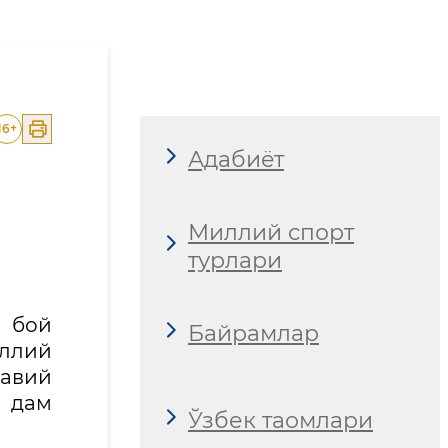
16
+
Адабиёт
Миллий спорт
турлари
г бой
Байрамлар
иллий
навий
а дам
Ўзбек таомлари