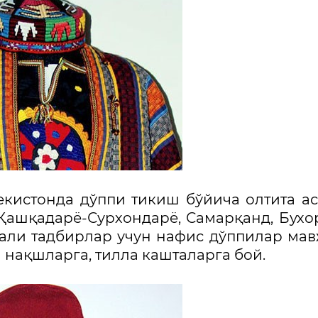
екистонда дўппи тикиш бўйича олтита а
 Қашқадарё-Сурхондарё, Самарқанд, Бухо
нали тадбирлар учун нафис дўппилар мав
а нақшларга, тилла кашталарга бой.