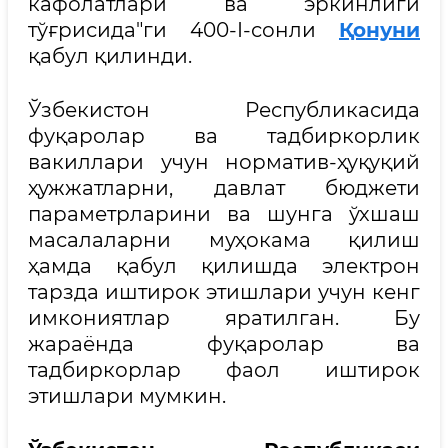
кафолатлари ва эркинлиги
тўғрисида"ги 400-I-сонли
Қонуни
қабул қилинди.
Ўзбекистон Республикасида
фуқаролар ва тадбиркорлик
вакиллари учун норматив-ҳуқуқий
ҳужжатларни, давлат бюджети
параметрларини ва шунга ўхшаш
масалаларни муҳокама қилиш
ҳамда қабул қилишда электрон
тарзда иштирок этишлари учун кенг
имкониятлар яратилган. Бу
жараёнда фуқаролар ва
тадбиркорлар фаол иштирок
этишлари мумкин.