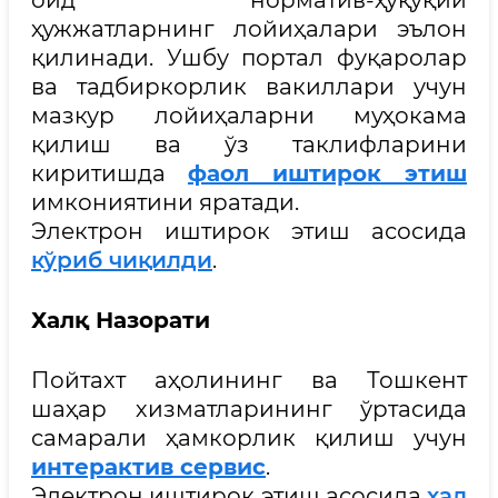
ҳужжатларнинг лойиҳалари эълон
қилинади. Ушбу портал фуқаролар
ва тадбиркорлик вакиллари учун
мазкур лойиҳаларни муҳокама
қилиш ва ўз таклифларини
киритишда
фаол иштирок этиш
имкониятини яратади.
Электрон иштирок этиш асосида
кўриб чиқилди
.
Халқ Назорати
Пойтахт аҳолининг ва Тошкент
шаҳар хизматларининг ўртасида
самарали ҳамкорлик қилиш учун
интерактив сервис
.
Электрон иштирок этиш асосида
ҳал