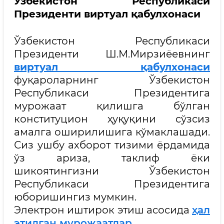
Ўзбекистон Республикаси
Президенти виртуал қабулхонаси
Ўзбекистон Республикаси
Президенти Ш.М.Мирзиёевнинг
виртуал қабулхонаси
фуқароларнинг Ўзбекистон
Республикаси Президентига
мурожаат қилишга бўлган
конституцион ҳуқуқини сўзсиз
амалга оширилишига кўмаклашади.
Сиз ушбу ахборот тизими ёрдамида
ўз ариза, таклиф ёки
шикоятингизни Ўзбекистон
Республикаси Президентига
юборишингиз мумкин.
Электрон иштирок этиш асосида
ҳал
этилган мурожаатлар
.