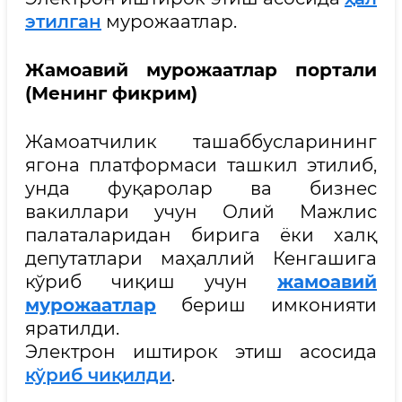
этилган
мурожаатлар.
Жамоавий мурожаатлар портали
(Менинг фикрим)
Жамоатчилик ташаббусларининг
ягона платформаси ташкил этилиб,
унда фуқаролар ва бизнес
вакиллари учун Олий Мажлис
палаталаридан бирига ёки халқ
депутатлари маҳаллий Кенгашига
кўриб чиқиш учун
жамоавий
мурожаатлар
бериш имконияти
яратилди.
Электрон иштирок этиш асосида
кўриб чиқилди
.