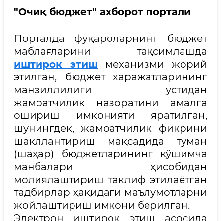
"Очиқ бюджет" ахборот портали
Порталда фуқароларнинг бюджет
маблағларини тақсимлашда
иштирок этиш
механизми жорий
этилган, бюджет харажатларининг
манзиллилиги устидан
жамоатчилик назоратини амалга
ошириш имконияти яратилган,
шунингдек, жамоатчилик фикрини
шакллантириш мақсадида туман
(шаҳар) бюджетларининг қўшимча
манбалари ҳисобидан
молиялаштириш таклиф этилаётган
тадбирлар ҳақидаги маълумотларни
жойлаштириш имкони берилган.
Электрон иштирок этиш асосида