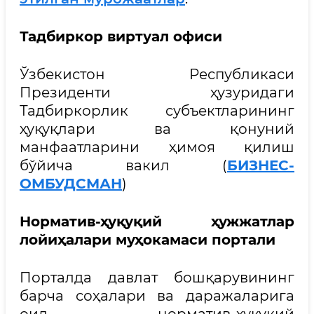
Тадбиркор виртуал офиси
Ўзбекистон Республикаси
Президенти ҳузуридаги
Тадбиркорлик субъектларининг
ҳуқуқлари ва қонуний
манфаатларини ҳимоя қилиш
бўйича вакил (
БИЗНЕС-
ОМБУДСМАН
)
Норматив-ҳуқуқий ҳужжатлар
лойиҳалари муҳокамаси портали
Порталда давлат бошқарувининг
барча соҳалари ва даражаларига
оид норматив-ҳуқуқий