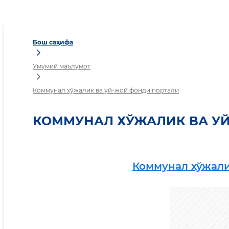
Коммунал хўжалик ва уй
Бош саҳифа
Умумий маълумот
Коммунал хўжалик ва уй-жой фонди портали
КОММУНАЛ ХЎЖАЛИК ВА У
Коммунал хўжали