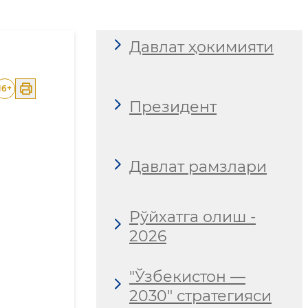
Давлат ҳокимияти
16
+
Президент
Давлат рамзлари
Рўйхатга олиш -
2026
"Ўзбекистон —
2030" стратегияси