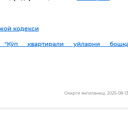
жой кодекси
г "Кўп квартирали уйларни бошқ
Охирги янгиланиш: 2025-08-13 1