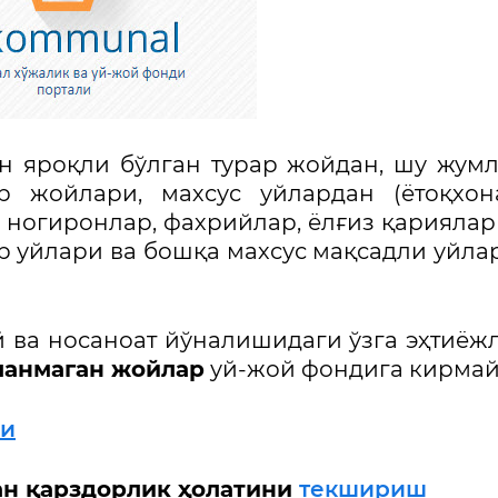
н яроқли бўлган турар жойдан, шу жум
ар жойлари, махсус уйлардан (ётоқхон
 ногиронлар, фахрийлар, ёлғиз қариялар
р уйлари ва бошқа махсус мақсадли уйла
 ва носаноат йўналишидаги ўзга эҳтиёж
ланмаган жойлар
уй-жой фондига кирмай
ри
ан қарздорлик ҳолатини
текшириш