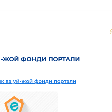
-жой фонди портали
Й-ЖОЙ ФОНДИ ПОРТАЛИ
к ва уй-жой фонди портали