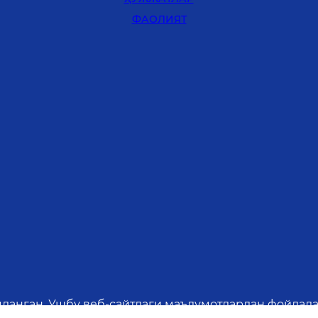
ФАОЛИЯТ
яланган. Ушбу веб-сайтдаги маълумотлардан фойдала