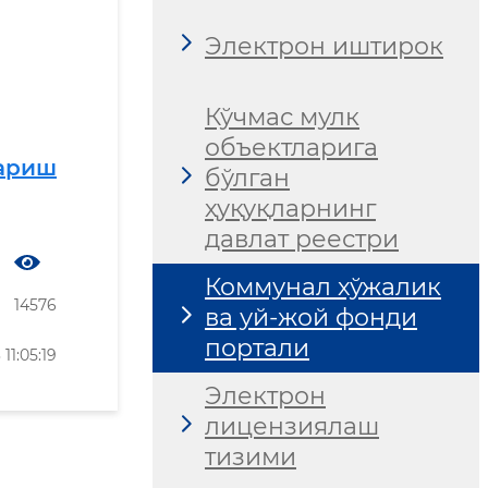
Электрон иштирок
Кўчмас мулк
объектларига
ариш
бўлган
ҳуқуқларнинг
давлат реестри
Коммунал хўжалик
14576
ва уй-жой фонди
портали
1:05:19
Электрон
лицензиялаш
тизими