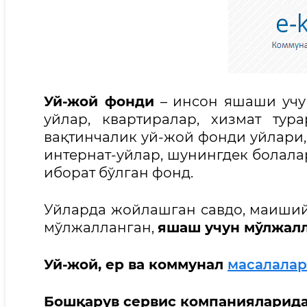
Уй-жой фонди
– инсон яшаши учу
уйлар, квартиралар, хизмат тур
вақтинчалик уй-жой фонди уйлари,
интернат-уйлар, шунингдек болала
иборат бўлган фонд.
Уйларда жойлашган савдо, маиший
мўлжалланган,
яшаш учун мўлжал
Уй-жой, ер ва коммунал
масалала
Бошқарув сервис компанияларид