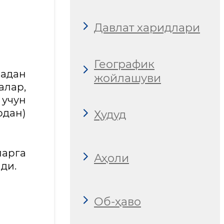
Давлат харидлари
Географик
ладан
жойлашуви
алар,
 учун
рдан)
Ҳудуд
ларга
Аҳоли
ди.
Об-ҳаво