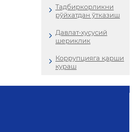
Тадбиркорликни
рўйхатдан ўтказиш
Давлат-хусусий
шериклик
Коррупцияга қарши
кураш