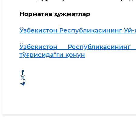
Норматив ҳужжатлар
Ўзбекистон Республикасининг Уй-
Ўзбекистон Республикасинин
тўғрисида"ги қонун