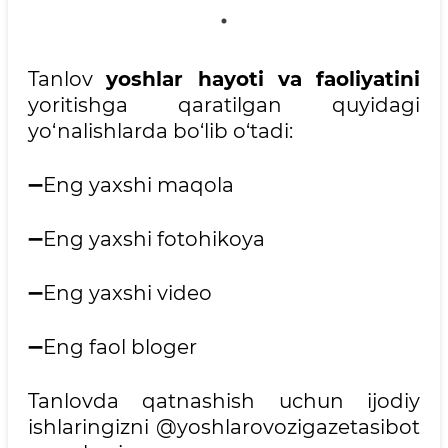
Tanlov
yoshlar hayoti va faoliyatini
yoritishga qaratilgan quyidagi
yo‘nalishlarda bo‘lib o‘tadi:
➖Eng yaxshi maqola
➖Eng yaxshi fotohikoya
➖Eng yaxshi video
➖Eng faol bloger
Tanlovda qatnashish uchun ijodiy
ishlaringizni @yoshlarovozigazetasibot