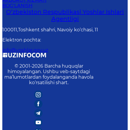
AXBOROT XIZMATI
BOG‘LANISH
O‘zbеkistоn Rеspublikаsi Yoshlar Ishlari
Agentligi
100011,Toshkent shahri, Navoiy ko‘chasi, 11
Elektron pochta
:
info@yoshlar.gov.uz
© 2001-
2026
Barcha huquqlar
himoyalangan. Ushbu veb-saytdagi
ma’lumotlardan foydalanganda havola
ko‘rsatilishi shart.