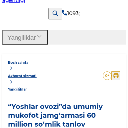
agentligi
1093
;
Yangiliklar
Bosh sahifa
0
+
Axborot xizmati
Yangiliklar
“Yoshlar ovozi”da umumiy
mukofot jamg‘armasi 60
million so‘mlik tanlov