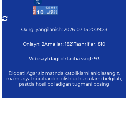
Oxirgi yangilanish
:
2026-07-15 20:39:23
Onlayn:
2
Amallar:
1821
Tashriflar:
810
Veb-saytdagi o‘rtacha vaqt:
93
Diqqat! Agar siz matnda xatoliklarni aniqlasangiz,
ma’muriyatni xabardor qilish uchun ularni belgilab,
pastda hosil bo‘ladigan tugmani bosing