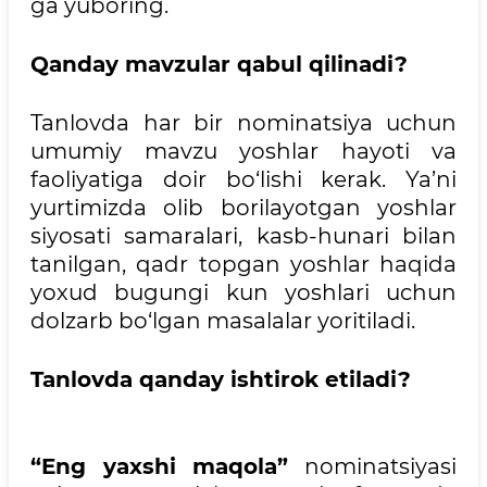
ga yuboring.
Qanday mavzular qabul qilinadi?
Tanlovda har bir nominatsiya uchun
umumiy mavzu yoshlar hayoti va
faoliyatiga doir bo‘lishi kerak. Ya’ni
yurtimizda olib borilayotgan yoshlar
siyosati samaralari, kasb-hunari bilan
tanilgan, qadr topgan yoshlar haqida
yoxud bugungi kun yoshlari uchun
dolzarb bo‘lgan masalalar yoritiladi.
Tanlovda qanday ishtirok etiladi?
“
Eng yaxshi maqola
”
nominatsiyasi