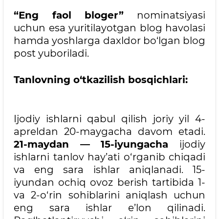
“
Eng faol bloger
”
nominatsiyasi
uchun esa yuritilayotgan blog havolasi
hamda yoshlarga daxldor bo‘lgan blog
post yuboriladi.
Tanlovning o‘tkazilish bosqichlari:
Ijodiy ishlarni qabul qilish joriy yil 4-
apreldan 20-maygacha davom etadi.
21-maydan — 15-iyungacha
ijodiy
ishlarni tanlov hay’ati o‘rganib chiqadi
va eng sara ishlar aniqlanadi. 15-
iyundan ochiq ovoz berish tartibida 1-
va 2-o‘rin sohiblarini aniqlash uchun
eng sara ishlar e’lon qilinadi.