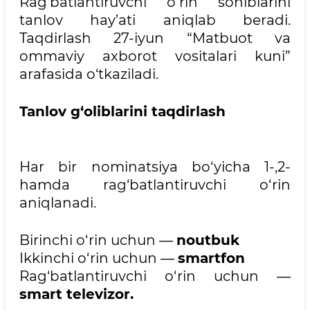
Rag‘batlantiruvchi o‘rin sohiblarini
tanlov hay’ati aniqlab beradi.
Taqdirlash 27-iyun “Matbuot va
ommaviy axborot vositalari kuni”
arafasida o‘tkaziladi.
Tanlov g‘oliblarini taqdirlash
Har bir nominatsiya bo‘yicha 1-,2-
hamda rag‘batlantiruvchi o‘rin
aniqlanadi.
Birinchi o‘rin uchun —
noutbuk
Ikkinchi o‘rin uchun —
smartfon
Rag‘batlantiruvchi o‘rin uchun —
smart televizor.