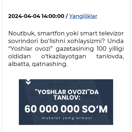
2024-04-04 14:00:00
/
Yangiliklar
Noutbuk, smartfon yoki smart televizor
sovrindori bo‘lishni xohlaysizmi? Unda
“Yoshlar ovozi” gazetasining 100 yilligi
oldidan o‘tkazilayotgan tanlovda,
albatta, qatnashing.