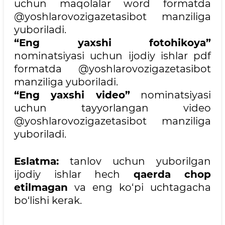
uchun maqolalar word formatda
@yoshlarovozigazetasibot manziliga
yuboriladi.
“
Eng yaxshi fotohikoya
”
nominatsiyasi uchun ijodiy ishlar pdf
formatda @yoshlarovozigazetasibot
manziliga yuboriladi.
“
Eng yaxshi video
”
nominatsiyasi
uchun tayyorlangan video
@yoshlarovozigazetasibot manziliga
yuboriladi.
Eslatma:
tanlov uchun yuborilgan
ijodiy ishlar hech
qaerda chop
etilmagan
va eng ko‘pi uchtagacha
bo‘lishi kerak.