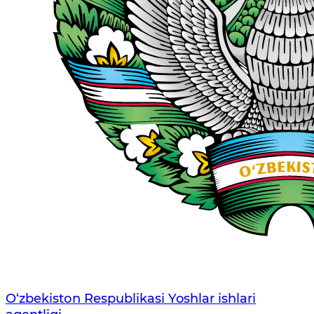
O‘zbеkistоn Rеspublikаsi Yoshlar ishlari