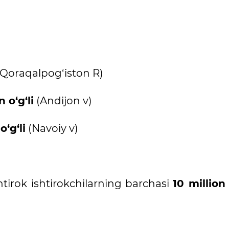
(Qoraqalpog‘iston R)
o‘g‘li
(Andijon v)
‘g‘li
(Navoiy v)
tirok ishtirokchilarning barchasi
10 million