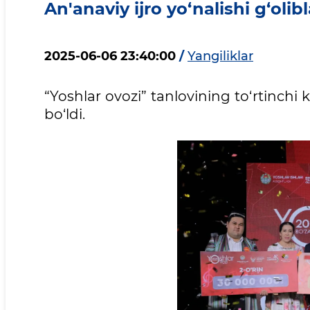
An'anaviy ijro yo‘nalishi g‘olib
2025-06-06 23:40:00
/
Yangiliklar
“Yoshlar ovozi” tanlovining to‘rtinchi
bo‘ldi.