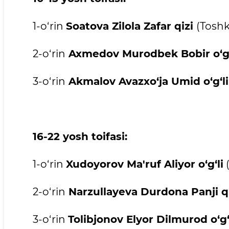
1-o‘rin
Soatova Zilola Zafar qizi
(Toshk
2-o‘rin
Axmedov Murodbek Bobir o‘g‘
3-o‘rin
Akmalov Avazxo‘ja Umid o‘g‘li
16-22 yosh toifasi:
1-o‘rin
Xudoyorov Ma'ruf Aliyor o‘g‘li
(
2-o‘rin
Narzullayeva Durdona Panji qi
3-o‘rin
Tolibjonov Elyor Dilmurod o‘g‘