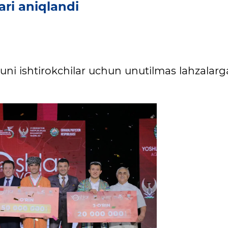
lari aniqlandi
 kuni ishtirokchilar uchun unutilmas lahzalar