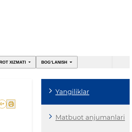
ROT XIZMATI
BOG‘LANISH
Yangiliklar
0
+
Matbuot anjumanlari