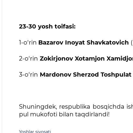
23-30 yosh toifasi:
1-o‘rin
Bazarov Inoyat Shavkatovich
2-o‘rin
Zokirjonov Xotamjon Xamidjon 
3-o‘rin
Mardonov Sherzod Toshpulat o
Shuningdek, respublika bosqichda ish
pul mukofoti bilan taqdirlandi!
Yoshlar siyosati