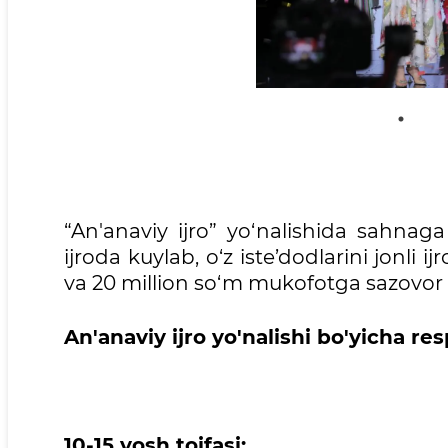
“An'anaviy ijro” yo‘nalishida sahnaga
ijroda kuylab, o‘z iste’dodlarini jonli 
va 20 million so‘m mukofotga sazovor b
An'anaviy ijro yo'nalishi bo'yicha res
10-15 yosh toifasi: