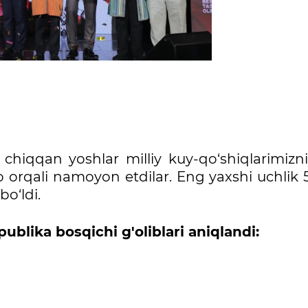
 chiqqan yoshlar milliy kuy-qo‘shiqlarimizni
ijro orqali namoyon etdilar. Eng yaxshi uchlik 
o‘ldi.
publika bosqichi g'oliblari aniqlandi: