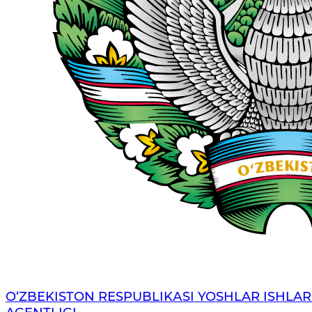
O‘ZBЕKISTОN RЕSPUBLIKАSI YOSHLAR ISHLAR