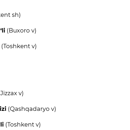
ent sh)
li
(Buxoro v)
(Toshkent v)
Jizzax v)
zi
(Qashqadaryo v)
li
(Toshkent v)