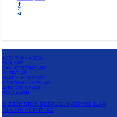
AGENTLIK HAQIDA
FAOLIYAT
DAVLAT XIZMATLARI
HUJJATLAR
MAXFIYLIK SIYOSATI
OCHIQ MA’LUMOTLAR
AXBOROT XIZMATI
BOG‘LANISH
O‘ZBЕKISTОN RЕSPUBLIKАSI YOSHLAR
ISHLARI AGENTLIGI