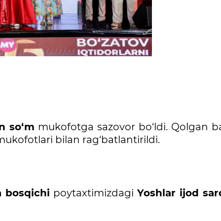
on so‘m
mukofotga sazovor bo‘ldi. Qolgan b
ukofotlari bilan rag‘batlantirildi.
a bosqichi
poytaxtimizdagi
Yoshlar ijod sar