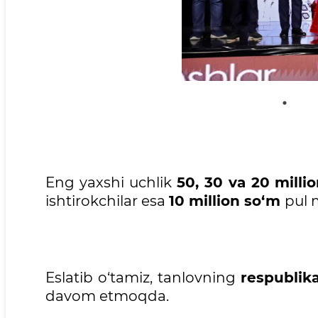
Eng yaxshi uchlik
50, 30 va 20 milli
ishtirokchilar esa
10 million so‘m
pul m
Eslatib o‘tamiz, tanlovning
respublik
davom etmoqda.