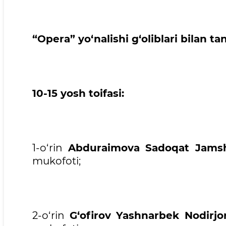
“Opera” yo‘nalishi g‘oliblari bilan ta
10-15 yosh toifasi:
1-o‘rin
Abduraimova Sadoqat Jams
mukofoti;
2-o‘rin
G‘ofirov Yashnarbek Nodirjon