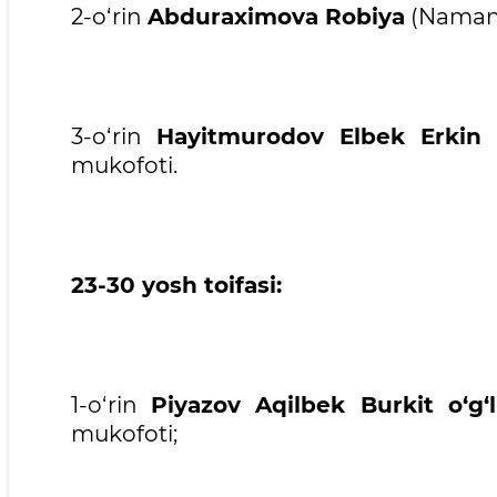
2-o‘rin
Abduraximova Robiya
(Namang
3-o‘rin
Hayitmurodov Elbek Erkin o
mukofoti.
23-30 yosh toifasi:
1-o‘rin
Piyazov Aqilbek Burkit o‘g‘l
mukofoti;