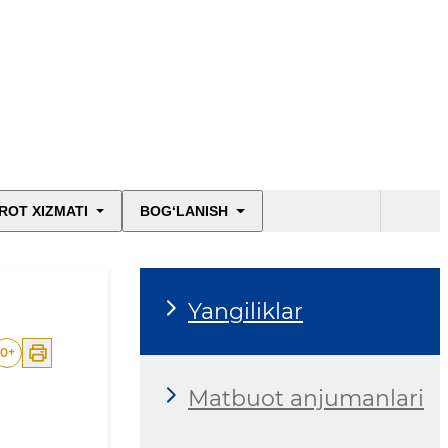
ROT XIZMATI
BOG‘LANISH
Yangiliklar
0
+
Matbuot anjumanlari