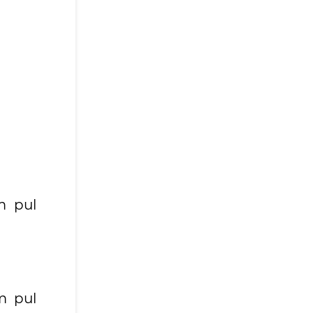
m pul
m pul