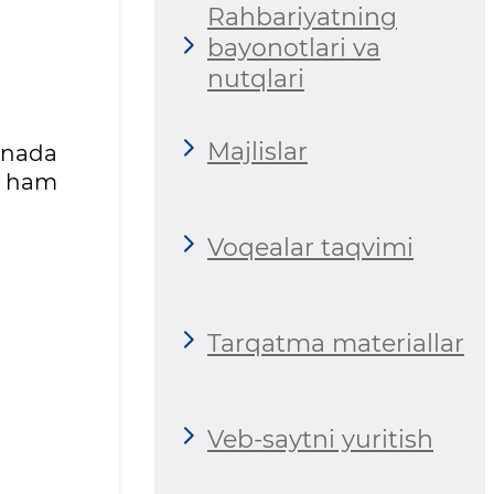
Rahbariyatning
bayonotlari va
nutqlari
Majlislar
hnada
i ham
Voqealar taqvimi
Tarqatma materiallar
Veb-saytni yuritish