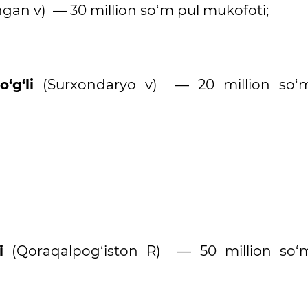
an v) — 30 million so‘m pul mukofoti;
‘g‘li
(Surxondaryo v) — 20 million so‘
i
(Qoraqalpog‘iston R) — 50 million so‘