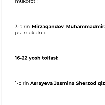
mukofoti;
3-o‘rin
Mirzaqandov Muhammadmirzo 
pul mukofoti.
16-22 yosh toifasi:
1-o‘rin
Asrayeva Jasmina Sherzod qiz