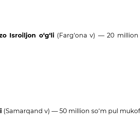
Isroiljon o‘g‘li
(Farg‘ona v) — 20 million
i
(Samarqand v) — 50 million so‘m pul mukofo