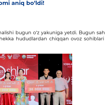
mi aniq bo‘ldi!
‘nalishi bugun o‘z yakuniga yetdi. Bugun sa
 chekka hududlardan chiqqan ovoz sohiblar