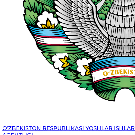
O‘ZBЕKISTОN RЕSPUBLIKАSI YOSHLAR ISHLAR