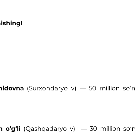
nishing!
hidovna
(Surxondaryo v) — 50 million so‘
 o‘g‘li
(Qashqadaryo v) — 30 million so‘