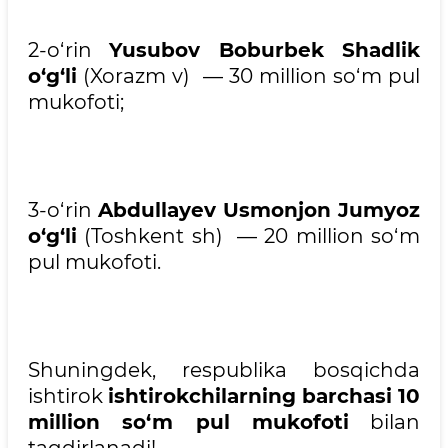
2-o‘rin
Yusubov Boburbek Shadlik
o‘g‘li
(Xorazm v) — 30 million so‘m pul
mukofoti;
3-o‘rin
Abdullayev Usmonjon Jumyoz
o‘g‘li
(Toshkent sh) — 20 million so‘m
pul mukofoti.
Shuningdek, respublika bosqichda
ishtirok
ishtirokchilarning barchasi 10
million so‘m pul mukofoti
bilan