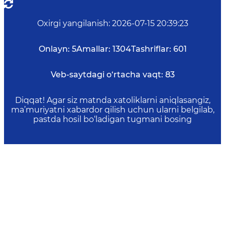
Oxirgi yangilanish
:
2026-07-15 20:39:23
Onlayn:
5
Amallar:
1304
Tashriflar:
601
Veb-saytdagi o‘rtacha vaqt:
83
Diqqat! Agar siz matnda xatoliklarni aniqlasangiz,
ma’muriyatni xabardor qilish uchun ularni belgilab,
pastda hosil bo‘ladigan tugmani bosing