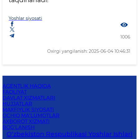
taqdirlanadi!
Yoshlar siyosati
1006
Oxirgi yangilanish: 2025-06-04 10:46:31
AGENTLIK HAQIDA
FAOLIYAT
DAVLAT XIZMATLARI
HUJJATLAR
MAXFIYLIK SIYOSATI
OCHIQ MA’LUMOTLAR
AXBOROT XIZMATI
BOG‘LANISH
O‘zbеkistоn Rеspublikаsi Yoshlar Ishlari