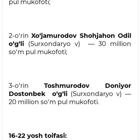
pul mukofoti;
2-o‘rin
Xo‘jamurodov Shohjahon Odil
o‘g‘li
(Surxondaryo v) — 30 million
so‘m pul mukofoti;
3-o‘rin
Toshmurodov Doniyor
Dostonbek o‘g‘li
(Surxondaryo v) —
20 million so‘m pul mukofoti.
16-22 yosh toifasi: