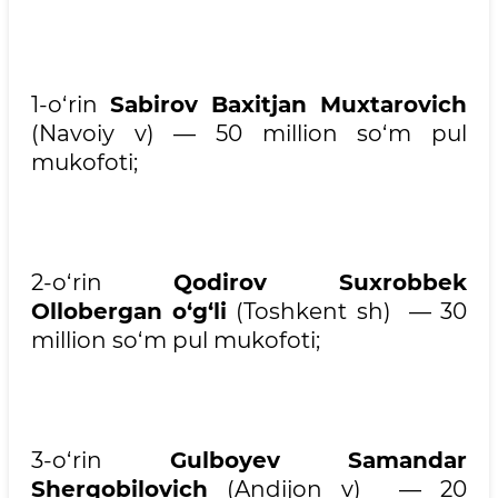
1-o‘rin
Sabirov Baxitjan Muxtarovich
(Navoiy v) — 50 million so‘m pul
mukofoti;
2-o‘rin
Qodirov Suxrobbek
Ollobergan o‘g‘li
(Toshkent sh) — 30
million so‘m pul mukofoti;
3-o‘rin
Gulboyev Samandar
Sherqobilovich
(Andijon v) — 20