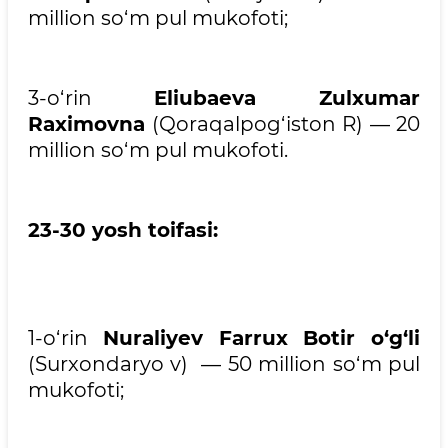
million so‘m pul mukofoti;
3-o‘rin
Eliubaeva Zulxumar
Raximovna
(Qoraqalpog‘iston R) — 20
million so‘m pul mukofoti.
23-30 yosh toifasi:
1-o‘rin
Nuraliyev Farrux Botir o‘g‘li
(Surxondaryo v) — 50 million so‘m pul
mukofoti;