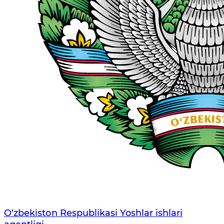
O‘zbеkistоn Rеspublikаsi Yoshlar ishlari