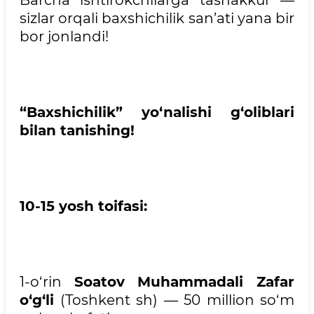
Barcha ishtirokchilarga tashakkur —
sizlar orqali baxshichilik san’ati yana bir
bor jonlandi!
“Baxshichilik” yo‘nalishi g‘oliblari
bilan tanishing!
10-15 yosh toifasi:
1-o‘rin
Soatov Muhammadali Zafar
o‘g‘li
(Toshkent sh) — 50 million so‘m