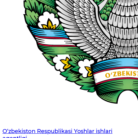
O‘zbеkistоn Rеspublikаsi Yoshlar ishlari