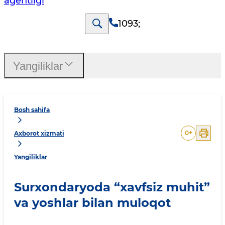
agentligi
1093
;
Yangiliklar
Bosh sahifa
0
+
Axborot xizmati
Yangiliklar
Surxondaryoda “xavfsiz muhit”
va yoshlar bilan muloqot