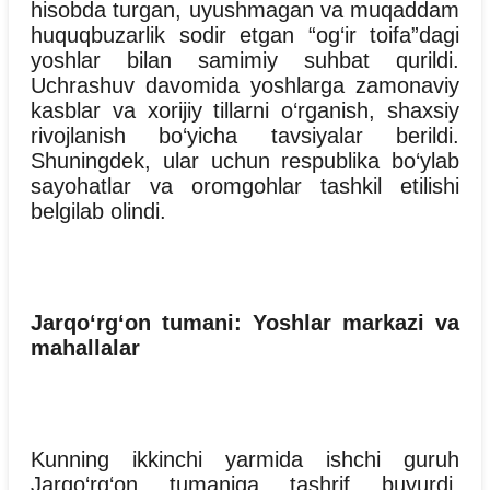
hisobda turgan, uyushmagan va muqaddam
huquqbuzarlik sodir etgan “og‘ir toifa”dagi
yoshlar bilan samimiy suhbat qurildi.
Uchrashuv davomida yoshlarga zamonaviy
kasblar va xorijiy tillarni o‘rganish, shaxsiy
rivojlanish bo‘yicha tavsiyalar berildi.
Shuningdek, ular uchun respublika bo‘ylab
sayohatlar va oromgohlar tashkil etilishi
belgilab olindi.
Jarqo‘rg‘on tumani: Yoshlar markazi va
mahallalar
Kunning ikkinchi yarmida ishchi guruh
Jarqo‘rg‘on tumaniga tashrif buyurdi.