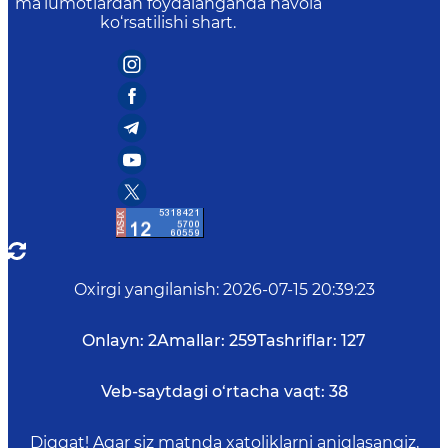
ma’lumotlardan foydalanganda havola
ko‘rsatilishi shart.
Oxirgi yangilanish
:
2026-07-15 20:39:23
Onlayn:
2
Amallar:
259
Tashriflar:
127
Veb-saytdagi o‘rtacha vaqt:
38
Diqqat! Agar siz matnda xatoliklarni aniqlasangiz,