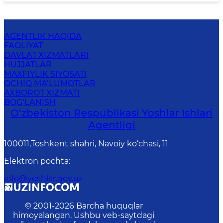
AGENTLIK HAQIDA
FAOLIYAT
DAVLAT XIZMATLARI
HUJJATLAR
MAXFIYLIK SIYOSATI
OCHIQ MA’LUMOTLAR
AXBOROT XIZMATI
BOG‘LANISH
O‘zbеkistоn Rеspublikаsi Yoshlar Ishlari
Agentligi
100011,Toshkent shahri, Navoiy ko‘chasi, 11
Elektron pochta
:
info@yoshlar.gov.uz
© 2001-
2026
Barcha huquqlar
himoyalangan. Ushbu veb-saytdagi