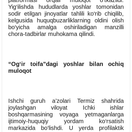
platformasi orqali muloqot o‘tkazildi.
Yig‘ilishda hududlarda yoshlar tomonidan
sodir etilgan jinoyatlar tahlili ko‘rib chiqilib,
kelgusida huquqbuzarliklarning oldini olish
bo‘yicha amalga oshiriladigan manzilli
chora-tadbirlar muhokama qilindi.
“Og‘ir toifa”dagi yoshlar bilan ochiq
muloqot
Ishchi guruh a’zolari Termiz shahrida
joylashgan viloyat Ichki ishlar
boshqarmasining voyaga yetmaganlarga
ijtimoiy-huquqiy yordam ko‘rsatish
markazida bo‘lishdi. U yerda profilaktik