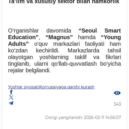
Ta’lim va xususiy sektor bilan hamkorlik
O‘rganishlar davomida
“Seoul Smart
Education”
,
“Magnus”
hamda
“Young
Adults”
o‘quv markazlari faoliyati ham
ko‘zdan kechirildi. Markazlarda tahsil
olayotgan yoshlarning taklif va fikrlari
tinglanib, ularni qo‘llab-quvvatlash bo‘yicha
rejalar belgilandi.
Yoshlar siyosati
Korrupsiyaga qarshi kurash
343
Oxirgi yangilanish: 2026-02-11 14:56:07