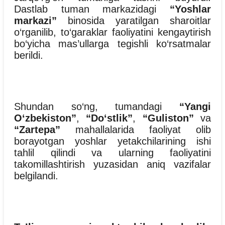
Dastlab tuman markazidagi
“Yoshlar
markazi”
binosida yaratilgan sharoitlar
o‘rganilib, to‘garaklar faoliyatini kengaytirish
bo‘yicha mas’ullarga tegishli ko‘rsatmalar
berildi.
Shundan so‘ng, tumandagi
“Yangi
O‘zbekiston”
,
“Do‘stlik”
,
“Guliston”
va
“Zartepa”
mahallalarida faoliyat olib
borayotgan yoshlar yetakchilarining ishi
tahlil qilindi va ularning faoliyatini
takomillashtirish yuzasidan aniq vazifalar
belgilandi.