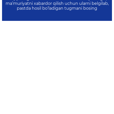
ma’muriyatni xabardor qilish uchun ularni belgilab,
pastda hosil bo‘ladigan tugmani bosing