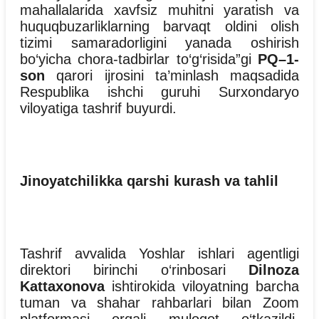
mahallalarida xavfsiz muhitni yaratish va
huquqbuzarliklarning barvaqt oldini olish
tizimi samaradorligini yanada oshirish
bo‘yicha chora-tadbirlar to‘g‘risida”gi
PQ–1-
son
qarori ijrosini ta’minlash maqsadida
Respublika ishchi guruhi Surxondaryo
viloyatiga tashrif buyurdi.
Jinoyatchilikka qarshi kurash va tahlil
Tashrif avvalida Yoshlar ishlari agentligi
direktori birinchi o‘rinbosari
Dilnoza
Kattaxonova
ishtirokida viloyatning barcha
tuman va shahar rahbarlari bilan Zoom