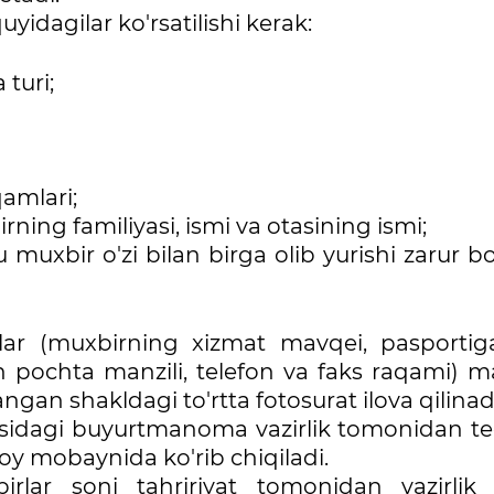
idagilar ko'rsatilishi kerak:
turi;
qamlari;
ning familiyasi, ismi va otasining ismi;
 muxbir o'zi bilan birga olib yurishi zarur b
ar (muxbirning xizmat mavqei, pasportig
on pochta manzili, telefon va faks raqami) m
n shakldagi to'rtta fotosurat ilova qilinadi
'risidagi buyurtmanoma vazirlik tomonidan te
y mobaynida ko'rib chiqiladi.
irlar soni tahririyat tomonidan vazirlik 