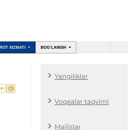
ROT XIZMATI
BOG‘LANISH
Yangiliklar
16
+
Voqealar taqvimi
Majlislar