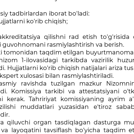
siy tadbirlardan iborat bo'ladi:
atlarni ko'rib chiqish;
akkreditatsiya qilishni rad etish to'g'risida
agi guvohnomani rasmiylashtirish va berish.
yati tomonidan taqdim etilgan buyurtmanomal
nizom 1-ilovasidagi tarkibda vazirilik huzur
Hujjatlarni ko'rib chiqish natijalari ariza t
ert xulosasi bilan rasmiylashtiriladi.
a rasmiy ravishda tuzilgan mazkur Nizomni
di. Komissiya tarkibi va attestatsiyani o'tk
shi kerak. Tahririyat komissiyaning ayrim a'
azilishi muddatlari yuzasidan e'tiroz sababl
dir.
iya qiluvchi organ tasdiqlagan dasturga mu
i va layoqatini tavsiflash bo'yicha taqdim e