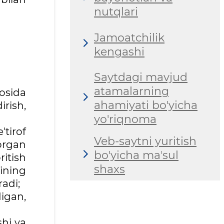
nutqlari
Jamoatchilik
kengashi
Saytdagi mavjud
atamalarning
osida
ahamiyati bo'yicha
rish,
yo'riqnoma
'tirof
Veb-saytni yuritish
organ
bo'yicha maʼsul
itish
shaxs
lining
radi;
igan,
shi va