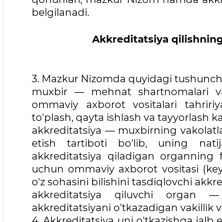
belgilanadi.
Akkreditatsiya qilishning
3. Mazkur Nizomda quyidagi tushuncha
muxbir — mehnat shartnomalari v
ommaviy axborot vositalari tahririya
to'plash, qayta ishlash va tayyorlash k
akkreditatsiya — muxbirning vakolatla
etish tartiboti bo'lib, uning nati
akkreditatsiya qiladigan organning f
uchun ommaviy axborot vositasi (keyin
o'z sohasini bilishini tasdiqlovchi akkr
akkreditatsiya qiluvchi organ — a
akkreditatsiyani o'tkazadigan vakillik v
4. Akkreditatsiya uni o'tkazishga jalb 