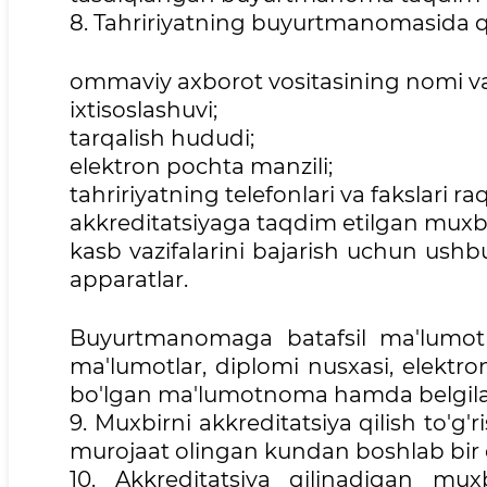
8. Tahririyatning buyurtmanomasida quy
ommaviy axborot vositasining nomi va 
ixtisoslashuvi;
tarqalish hududi;
elektron pochta manzili;
tahririyatning telefonlari va fakslari ra
akkreditatsiyaga taqdim etilgan muxbir
kasb vazifalarini bajarish uchun ushbu
apparatlar.
Buyurtmanomaga batafsil ma'lumotl
ma'lumotlar, diplomi nusxasi, elektr
bo'lgan ma'lumotnoma hamda belgilanga
9. Muxbirni akkreditatsiya qilish to'g
murojaat olingan kundan boshlab bir o
10. Akkreditatsiya qilinadigan muxb