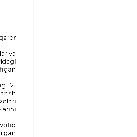
 qaror
ar va
idagi
ushgan
ng 2-
azish
zolari
arini
vofiq
tilgan