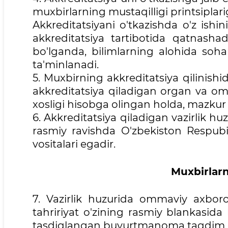
muxbirlarning mustaqilligi printsiplari
Akkreditatsiyani o'tkazishda o'z ishini
akkreditatsiya tartibotida qatnashad
bo'lganda, bilimlarning alohida sohala
ta'minlanadi.
5. Muxbirning akkreditatsiya qilinishi
akkreditatsiya qiladigan organ va omma
xosligi hisobga olingan holda, mazkur 
6. Akkreditatsiya qiladigan vazirlik hu
rasmiy ravishda O'zbekiston Respubi
vositalari egadir.
Muxbirlarn
7. Vazirlik huzurida ommaviy axborot
tahririyat o'zining rasmiy blankasid
tasdiqlangan buyurtmanoma taqdim e