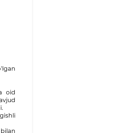
o'lgan
a oid
avjud
.
gishli
bilan