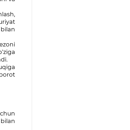
nlash,
riyat
 bilan
mezoni
o'ziga
di.
quqiga
borot
uchun
bilan