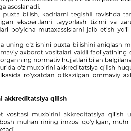
ga asoslanadi.
 puxta bilish, kadrlarni tegishli ravishda ta
igan ekspertlarni tayyorlash tizimi va zaru
ri bo'yicha mutaxassislarni jalb etish yo'li
da uning o'z ishini puxta bilishini aniqlash 
viy axborot vositalari vakili faoliyatining 
organning normativ hujjatlari bilan belgilana
zurida o'z muxbirini akkreditatsiya qilish hu
lkasida ro'yxatdan o'tkazilgan ommaviy ax
i akkreditatsiya qilish
 vositasi muxbirini akkreditatsiya qilish 
a bosh muharririning imzosi qo'yilgan, muhr 
tadi.