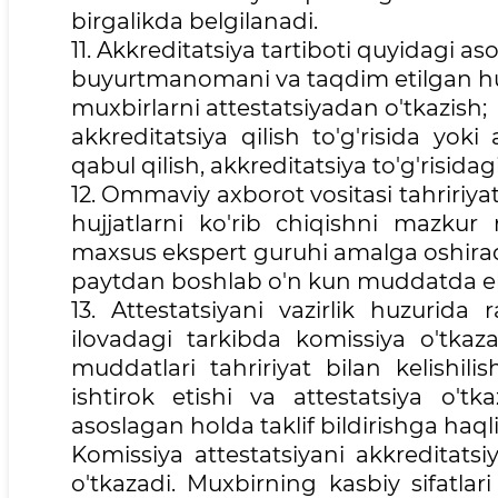
birgalikda belgilanadi.
11. Akkreditatsiya tartiboti quyidagi aso
buyurtmanomani va taqdim etilgan hujj
muxbirlarni attestatsiyadan o'tkazish;
akkreditatsiya qilish to'g'risida yoki 
qabul qilish, akkreditatsiya to'g'risid
12. Ommaviy axborot vositasi tahriri
hujjatlarni ko'rib chiqishni mazkur 
maxsus ekspert guruhi amalga oshiradi. 
paytdan boshlab o'n kun muddatda eksp
13. Attestatsiyani vazirlik huzurid
ilovadagi tarkibda komissiya o'tkaza
muddatlari tahririyat bilan kelishili
ishtirok etishi va attestatsiya o'tk
asoslagan holda taklif bildirishga haqli
Komissiya attestatsiyani akkreditats
o'tkazadi. Muxbirning kasbiy sifatlar