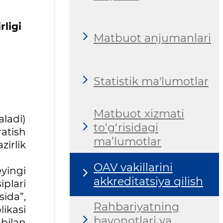
rligi
Matbuot anjumanlari
Statistik ma'lumotlar
Matbuot xizmati
aladi)
to‘g‘risidagi
atish
ma’lumotlar
irlik
OAV vakillarini
yingi
akkreditatsiya qilish
plari
ida”,
Rahbariyatning
likasi
bayonotlari va
bilan