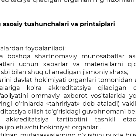
 asosiy tushunchalari va printsiplari
lardan foydalaniladi:
a boshqa shartnomaviy munosabatlar as
tlari uchun xabarlar va materiallarni qidi
asbi bilan shug'ullanadigan jismoniy shaxs;
rini davlat hokimiyati organlari tomonidan e
jalariga ko'ra akkreditatsiya qiladigan 
aoliyatini ommaviy axborot vositalarida yor
gi o'rinlarda «tahririyat» deb ataladi) vaki
editatsiya qilish to'g'risidagi guvohnomani be
kkreditatsiya tartibotini tashkil etad
a ijro etuvchi hokimiyat organlari.
etilgan mutaxassislarning o'z ishini puxta bili