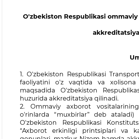
O'zbekiston Respublikasi ommaviy ax
akkreditatsiya 
Um
1. O'zbekiston Respublikasi Transport 
faoliyatini o'z vaqtida va xolisona
maqsadida O'zbekiston Respublikasi
huzurida akkreditatsiya qilinadi.
2. Ommaviy axborot vositalarining 
o'rinlarda “muxbirlar” deb ataladi)
O'zbekiston Respublikasi Konstitutsi
“Axborot erkinligi printsiplari va ka
qonunlari, mazkur Nizom hamda akkred