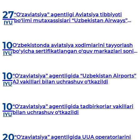
tushunganingiz uchun minnatdorlik
bildiramiz. “O‘zaviatsiya” agentligi
27
“O‘zaviatsiya” agentligi Aviatsiya tibbiyoti
bo‘limi mutaxassislari “Uzbekistan Airways”
IYU
AJning O‘quv-mashg‘ulot markazida stajirovka
o‘tashdi
10
O‘zbekistonda aviatsiya xodimlarini tayyorlash
bo‘yicha sertifikatlangan o‘quv markazlari soni
IYU
ortmoqda
10
“O‘zaviatsiya” agentligida “Uzbekistan Airports”
AJ vakillari bilan uchrashuv o‘tkazildi
IYU
10
“O‘zaviatsiya” agentligida tadbirkorlar vakillari
bilan uchrashuv o‘tkazildi
IYU
20
“O‘zaviatsiya” agentligida UUA operatorlarini