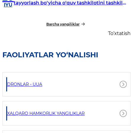
tayyorlash bo‘yicha o‘quv tashkilotini tashkil
IYU
etish masalasi muhokama qilindi
Barcha yangiliklar
To‘xtatish
FAOLIYATLAR YO‘NALISHI
DRONLAR - UUA
XALQARO HAMKORLIK YANGILIKLAR