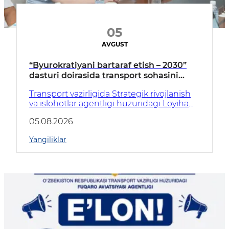
05
AVGUST
“Byurokratiyani bartaraf etish – 2030”
dasturi doirasida transport sohasini
raqamlashtirish masalalari muhokama
Transport vazirligida Strategik rivojlanish
qilindi
va islohotlar agentligi huzuridagi Loyiha
ofisi rahbari Aziza Umarova boshchiligida
05.08.2026
“Byurokratiyani bartaraf etish – 2030”
dasturi ijrosiga bag‘ishlangan seminar-
Yangiliklar
trening bo‘lib o‘tdi.