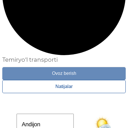
Temiryo‘l transporti
Ovoz berish
Natijalar
Davlat dasturi