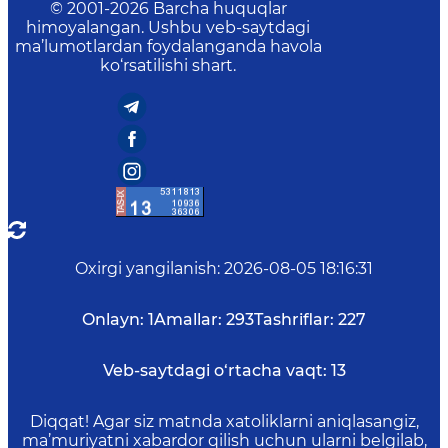
© 2001-
2026
Barcha huquqlar
himoyalangan. Ushbu veb-saytdagi
ma’lumotlardan foydalanganda havola
ko‘rsatilishi shart.
Oxirgi yangilanish
:
2026-08-05 18:16:31
Onlayn:
1
Amallar:
293
Tashriflar:
227
Veb-saytdagi o‘rtacha vaqt:
13
Diqqat! Agar siz matnda xatoliklarni aniqlasangiz,
ma’muriyatni xabardor qilish uchun ularni belgilab,