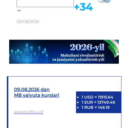
+34
Ob-havo
09/08/2026
09.08.2026 dan
MB valyuta kurslari
1
USD
=
11915.64
1
EUR
=
13749.46
1
RUB
=
146.19
www.cbu.uz