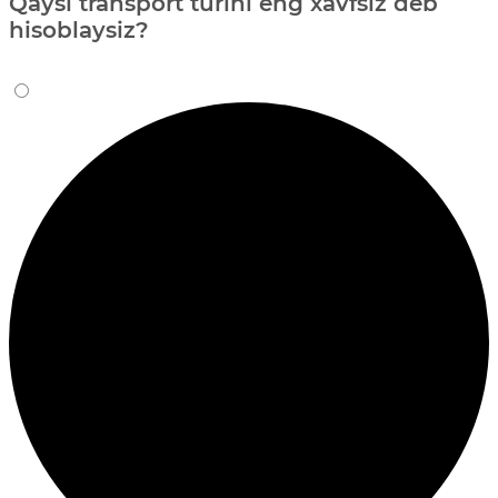
Qaysi transport turini eng xavfsiz deb
hisoblaysiz?