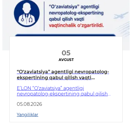
05
AVGUST
“O‘zaviatsiya” agentligi nevropatolog-
ekspertining qabul qilish vaqti
vaqtinchalik o‘zgartirildi.
E’LON “O‘zaviatsiya” agentligi
nevropatolog-ekspertining qabul qilish
vaqti vaqtinchalik o‘zgartirildi. Qabul har
05.08.2026
ish kuni soat 09:00 dan 12:30 gacha
amalga oshiriladi. Qabul vaqti qayta
Yangiliklar
o‘zgargan taqdirda bu haqda qo‘shimcha
ravishda xabar beriladi. Keltirilgan
noqulayliklar uchun uzr so‘raymiz va