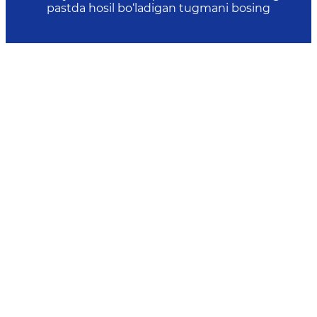
pastda hosil bo‘ladigan tugmani bosing