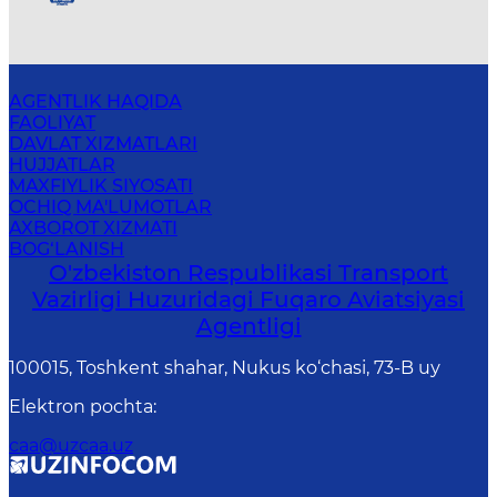
AGENTLIK HAQIDA
FAOLIYAT
DAVLAT XIZMATLARI
HUJJATLAR
MAXFIYLIK SIYOSATI
OCHIQ MA'LUMOTLAR
AXBOROT XIZMATI
BOG‘LANISH
O'zbekiston Respublikasi Transport
Vazirligi Huzuridagi Fuqaro Aviatsiyasi
Agentligi
100015, Toshkent shahar, Nukus ko‘chasi, 73-B uу
Elektron pochta
:
caa@uzcaa.uz