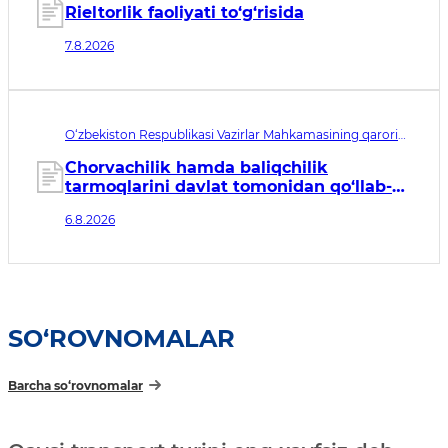
Rieltorlik faoliyati to‘g‘risida
7.8.2026
O‘zbekiston Respublikasi Vazirlar Mahkamasining qarori
№435. Qabul qilingan sana 06.08.2026. Kuchga kirish
sanasi 07.08.2026
Chorvachilik hamda baliqchilik
tarmoqlarini davlat tomonidan qo‘llab-
quvvatlashning qo‘shimcha chora-
6.8.2026
tadbirlari to‘g‘risida
SO‘ROVNOMALAR
Barcha so‘rovnomalar