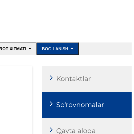
ROT XIZMATI
BOG‘LANISH
Kontaktlar
So'rovnomalar
Qayta aloqa