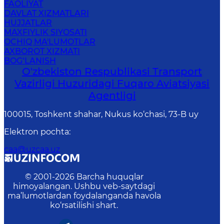
FAOLIYAT
DAVLAT XIZMATLARI
HUJJATLAR
MAXFIYLIK SIYOSATI
OCHIQ MA'LUMOTLAR
AXBOROT XIZMATI
BOG‘LANISH
O'zbekiston Respublikasi Transport
Vazirligi Huzuridagi Fuqaro Aviatsiyasi
Agentligi
100015, Toshkent shahar, Nukus ko‘chasi, 73-B uу
Elektron pochta
:
caa@uzcaa.uz
© 2001-
2026
Barcha huquqlar
himoyalangan. Ushbu veb-saytdagi
ma’lumotlardan foydalanganda havola
ko‘rsatilishi shart.