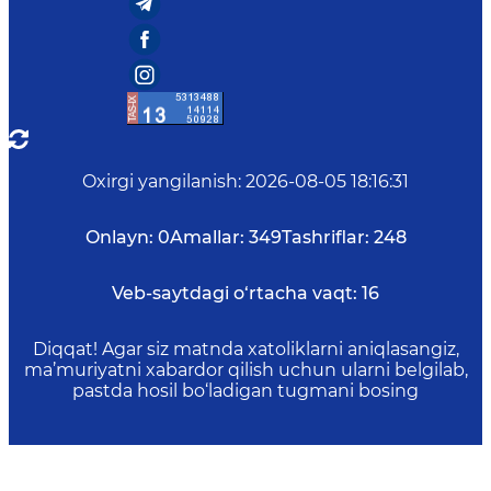
Oxirgi yangilanish
:
2026-08-05 18:16:31
Onlayn:
0
Amallar:
349
Tashriflar:
248
Veb-saytdagi o‘rtacha vaqt:
16
Diqqat! Agar siz matnda xatoliklarni aniqlasangiz,
ma’muriyatni xabardor qilish uchun ularni belgilab,
pastda hosil bo‘ladigan tugmani bosing