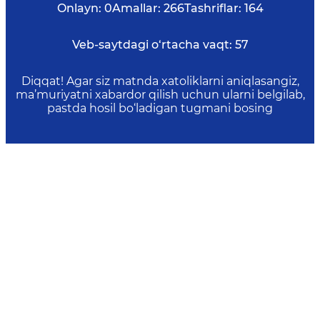
Onlayn:
0
Amallar:
266
Tashriflar:
164
Veb-saytdagi o‘rtacha vaqt:
57
Diqqat! Agar siz matnda xatoliklarni aniqlasangiz,
ma’muriyatni xabardor qilish uchun ularni belgilab,
pastda hosil bo‘ladigan tugmani bosing