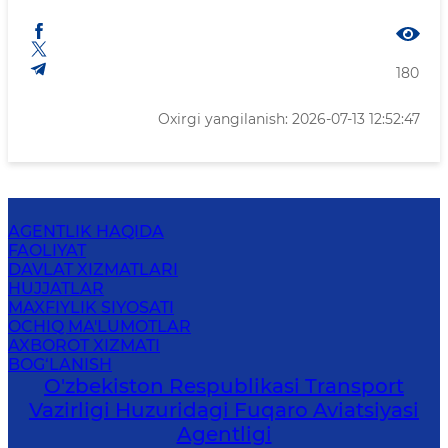
180
Oxirgi yangilanish: 2026-07-13 12:52:47
AGENTLIK HAQIDA
FAOLIYAT
DAVLAT XIZMATLARI
HUJJATLAR
MAXFIYLIK SIYOSATI
OCHIQ MA'LUMOTLAR
AXBOROT XIZMATI
BOG‘LANISH
O'zbekiston Respublikasi Transport
Vazirligi Huzuridagi Fuqaro Aviatsiyasi
Agentligi