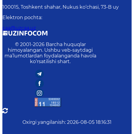
100015, Toshkent shahar, Nukus ko‘chasi, 73-B uу
Elektron pochta
:
caa@uzcaa.uz
© 2001-
2026
Barcha huquqlar
himoyalangan. Ushbu veb-saytdagi
ma’lumotlardan foydalanganda havola
ko‘rsatilishi shart.
Oxirgi yangilanish
:
2026-08-05 18:16:31