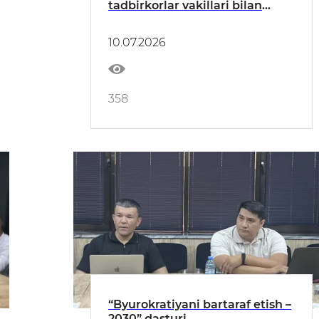
tadbirkorlar vakillari bilan
uchrashuv o‘tkazildi
10.07.2026
358
“Byurokratiyani bartaraf etish –
2030” dasturi