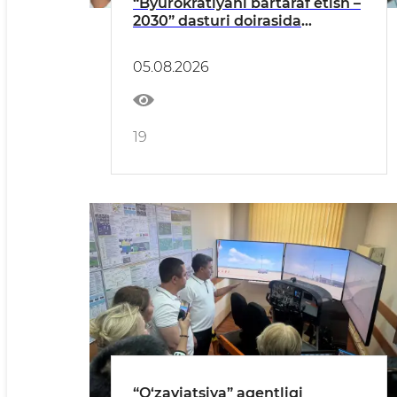
“Byurokratiyani bartaraf etish –
2030” dasturi doirasida
transport sohasini
raqamlashtirish masalalari
05.08.2026
muhokama qilindi
19
“O‘zaviatsiya” agentligi