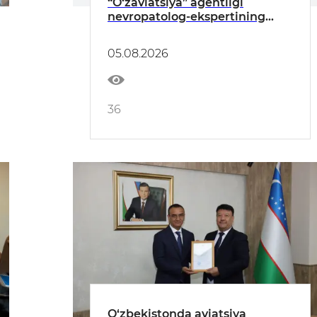
“O‘zaviatsiya” agentligi
nevropatolog-ekspertining
qabul qilish vaqti vaqtinchalik
o‘zgartirildi.
05.08.2026
36
O‘zbekistonda aviatsiya