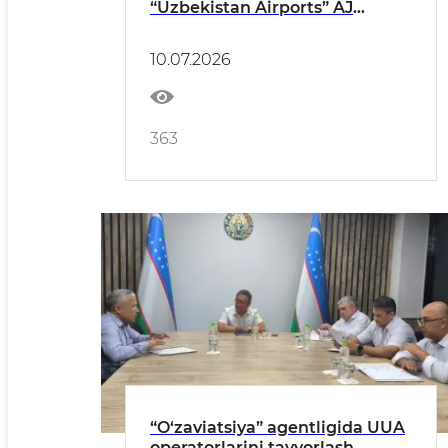
“Uzbekistan Airports” AJ
vakillari bilan uchrashuv
o‘tkazildi
10.07.2026
363
“O‘zaviatsiya” agentligida UUA
operatorlarini tayyorlash