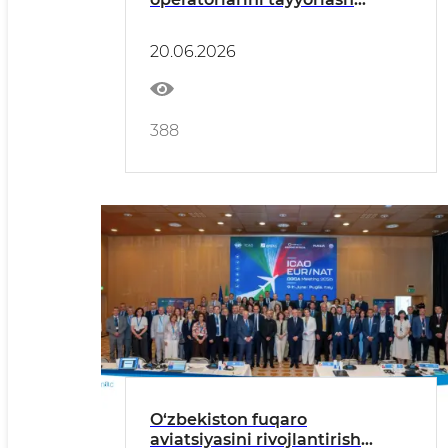
bo‘yicha o‘quv tashkilotini
tashkil etish masalasi
20.06.2026
muhokama qilindi
388
O‘zbekiston fuqaro
aviatsiyasini rivojlantirish