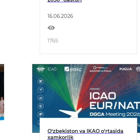
16.06.2026
1765
O‘zbekiston va IKAO o‘rtasida
xamkorlik