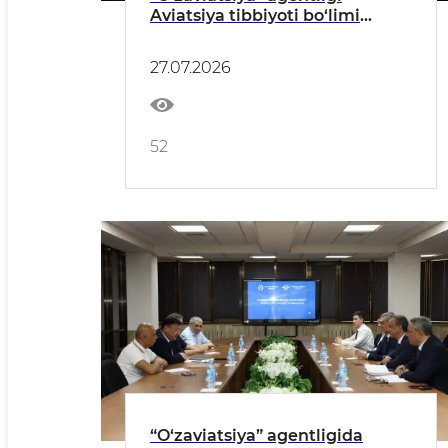
Aviatsiya tibbiyoti bo‘limi
mutaxassislari “Uzbekistan
Airways” AJning O‘quv-
27.07.2026
mashg‘ulot markazida
stajirovka o‘tashdi
52
“O‘zaviatsiya” agentligida