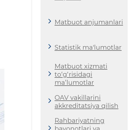
Matbuot anjumanlari
Statistik ma'lumotlar
Matbuot xizmati
to‘g‘risidagi
ma’lumotlar
OAV vakillarini
akkreditatsiya qilish
Rahbariyatning
bayonotlari va