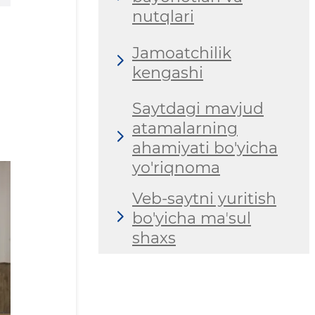
nutqlari
Jamoatchilik
kengashi
Saytdagi mavjud
atamalarning
ahamiyati bo'yicha
yo'riqnoma
Veb-saytni yuritish
bo'yicha maʼsul
shaxs