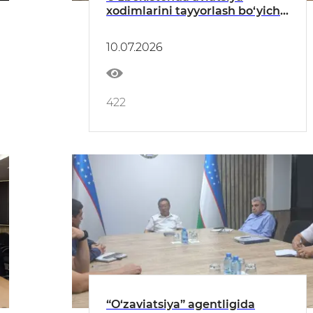
xodimlarini tayyorlash bo‘yicha
sertifikatlangan o‘quv
markazlari soni ortmoqda
10.07.2026
422
“O‘zaviatsiya” agentligida