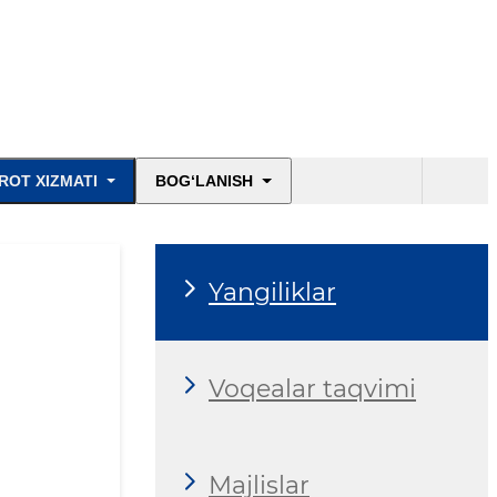
ROT XIZMATI
BOG‘LANISH
Yangiliklar
Voqealar taqvimi
Majlislar