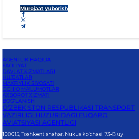
Murojaat yuborish
AGENTLIK HAQIDA
FAOLIYAT
DAVLAT XIZMATLARI
HUJJATLAR
MAXFIYLIK SIYOSATI
OCHIQ MA'LUMOTLAR
AXBOROT XIZMATI
BOG‘LANISH
O'ZBEKISTON RESPUBLIKASI TRANSPORT
VAZIRLIGI HUZURIDAGI FUQARO
AVIATSIYASI AGENTLIGI
100015, Toshkent shahar, Nukus ko‘chasi, 73-B uу