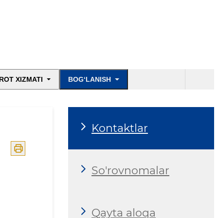
ROT XIZMATI
BOG‘LANISH
Kontaktlar
So'rovnomalar
Qayta aloqa