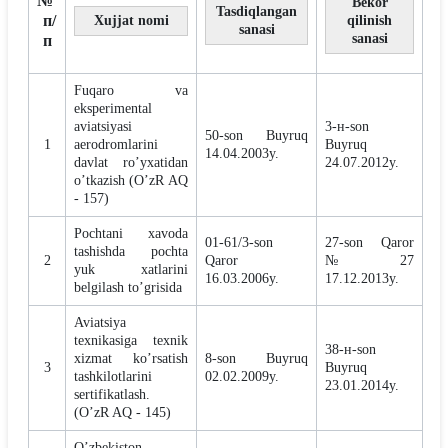
№
Bekor
Tasdiqlangan
п/
Xujjat nomi
qilinish
sanasi
sanasi
п
Fuqaro va
eksperimental
aviatsiyasi
3-н-son
50-son Buyruq
1
aerodromlarini
Buyruq
14.04.2003y.
davlat ro’yxatidan
24.07.2012y.
o’tkazish (O’zR АQ
- 157)
Pochtani xavoda
01-61/3-son
27-son Qaror
tashishda pochta
2
Qaror
№27
yuk xatlarini
16.03.2006y.
17.12.2013y.
belgilash to’grisida
Aviatsiya
texnikasiga texnik
38-н-son
xizmat ko’rsatish
8-son Buyruq
3
Buyruq
tashkilotlarini
02.02.2009y.
23.01.2014y.
sertifikatlash.
(O’zR AQ - 145)
Oʼzbekiston