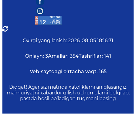
Oxirgi yangilanish
:
2026-08-05 18:16:31
Onlayn:
3
Amallar:
354
Tashriflar:
141
Veb-saytdagi o‘rtacha vaqt:
165
Diqqat! Agar siz matnda xatoliklarni aniqlasangiz,
ma’muriyatni xabardor qilish uchun ularni belgilab,
pastda hosil bo‘ladigan tugmani bosing