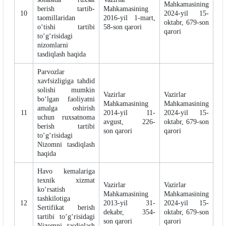
Mahkamasining
berish tartib-
Mahkamasining
10
2024-yil 15-
taomillaridan
2016-yil 1-mart,
oktabr, 679-son
o‘tishi tartibi
58-son qarori
qarori
to‘g‘risidagi
nizomlarni
tasdiqlash haqida
Parvozlar
xavfsizligiga tahdid
solishi mumkin
Vazirlar
Vazirlar
bo‘lgan faoliyatni
Mahkamasining
Mahkamasining
amalga oshirish
11
2014-yil 11-
2024-yil 15-
uchun ruxsatnoma
avgust, 226-
oktabr, 679-son
berish tartibi
son qarori
qarori
to‘g‘risidagi
Nizomni tasdiqlash
haqida
Havo kemalariga
texnik xizmat
Vazirlar
Vazirlar
ko‘rsatish
Mahkamasining
Mahkamasining
tashkilotiga
12
2013-yil 31-
2024-yil 15-
Sertifikat berish
dekabr, 354-
oktabr, 679-son
tartibi to‘g‘risidagi
son qarori
qarori
Nizomni tasdiqlash