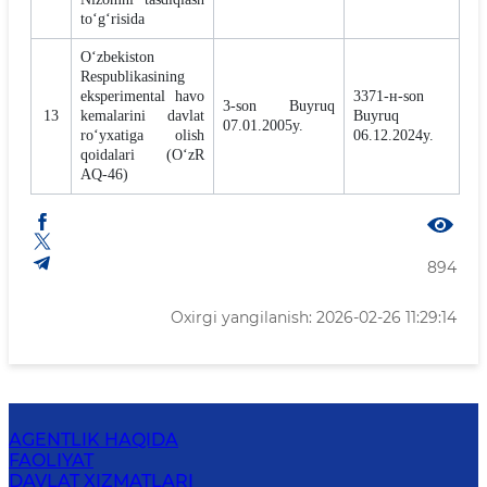
to‘g‘risida
O‘zbekiston
Respublikasining
eksperimental havo
3371-н-son
3-son Buyruq
13
kemalarini davlat
Buyruq
07.01.2005y.
ro‘yxatiga olish
06.12.2024y.
qoidalari (O‘zR
AQ-46)
894
Oxirgi yangilanish: 2026-02-26 11:29:14
AGENTLIK HAQIDA
FAOLIYAT
DAVLAT XIZMATLARI