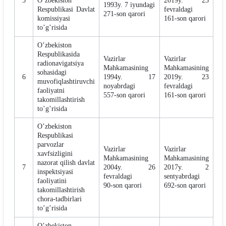
5
Oʼzbekiston
2019y. 23
1993y. 7 iyundagi
Respublikasi Davlat
fevraldagi
271-son qarori
komissiyasi
161-son qarori
toʼgʼrisida
Oʼzbekiston
Respublikasida
Vazirlar
Vazirlar
radionavigatsiya
Mahkamasining
Mahkamasining
sohasidagi
6
1994y. 17
2019y. 23
muvofiqlashtiruvchi
noyabrdagi
fevraldagi
faoliyatni
557-son qarori
161-son qarori
takomillashtirish
toʼgʼrisida
Oʼzbekiston
Respublikasi
parvozlar
Vazirlar
Vazirlar
xavfsizligini
Mahkamasining
Mahkamasining
nazorat qilish davlat
7
2004y. 26
2017y. 2
inspektsiyasi
fevraldagi
sentyabrdagi
faoliyatini
90-son qarori
692-son qarori
takomillashtirish
chora-tadbirlari
toʼgʼrisida
Oʼzbekiston