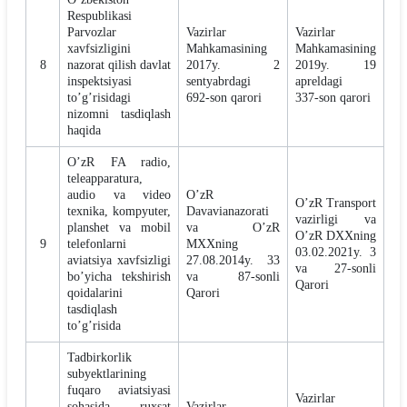
Respublikasi
Parvozlar
Vazirlar
Vazirlar
xavfsizligini
Mahkamasining
Mahkamasining
8
nazorat qilish davlat
2017y. 2
2019y. 19
inspektsiyasi
sentyabrdagi
apreldagi
toʼgʼrisidagi
692-son qarori
337-son qarori
nizomni tasdiqlash
haqida
O’zR FA radio,
teleapparatura,
audio va video
OʼzR
OʼzR Transport
texnika, kompyuter,
Davavianazorati
vazirligi va
planshet va mobil
va OʼzR
OʼzR DXXning
9
telefonlarni
MXXning
03.02.2021y. 3
aviatsiya xavfsizligi
27.08.2014y. 33
va 27-sonli
bo’yicha tekshirish
va 87-sonli
Qarori
qoidalarini
Qarori
tasdiqlash
to’g’risida
Tadbirkorlik
subyektlarining
fuqaro aviatsiyasi
Vazirlar
sohasida ruxsat
Vazirlar