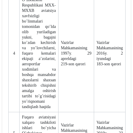
Respublikasi MXX-
MXXB aviatsiya
xavfsizligi
boʼlinmalari
tomonidan qoʼlda
olib yuriladigan
yukni, bagajni
koʼzdan kechirish
Vazirlar
Vazirlar
va yoʼlovchilarni,
Mahkamasining
Mahkamasining
4
fuqaro kemalari
1997y. 29
2016y. 2
ekipaji aʼzolarini,
apreldagi
iyundagi
aeroportlar
219-son qarori
183-son qarori
xodimlari va
boshqa mansabdor
shaxslarni shaxsan
tekshirib chiqishni
amalga oshirish
tartibi toʼgʼrisidagi
yoʼriqnomani
tasdiqlash haqida
Fuqaro aviatsiyasi
xalqaro tashkiloti
Vazirlar
Vazirlar
ishlari boʼyicha
Mahkamasining
Mahkamasining