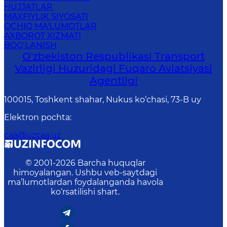
HUJJATLAR
MAXFIYLIK SIYOSATI
OCHIQ MA'LUMOTLAR
AXBOROT XIZMATI
BOG‘LANISH
O'zbekiston Respublikasi Transport
Vazirligi Huzuridagi Fuqaro Aviatsiyasi
Agentligi
100015, Toshkent shahar, Nukus ko‘chasi, 73-B uу
Elektron pochta
:
caa@uzcaa.uz
© 2001-
2026
Barcha huquqlar
himoyalangan. Ushbu veb-saytdagi
ma’lumotlardan foydalanganda havola
ko‘rsatilishi shart.