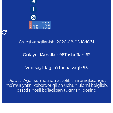
Oxirgi yangilanish
:
2026-08-05 18:16:31
Onlayn:
1
Amallar:
98
Tashriflar:
62
Veb-saytdagi o‘rtacha vaqt:
55
Diqqat! Agar siz matnda xatoliklarni aniqlasangiz,
ma’muriyatni xabardor qilish uchun ularni belgilab,
pastda hosil bo‘ladigan tugmani bosing