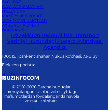
FAOLIYAT
DAVLAT XIZMATLARI
HUJJATLAR
MAXFIYLIK SIYOSATI
OCHIQ MA'LUMOTLAR
AXBOROT XIZMATI
BOG‘LANISH
O'zbekiston Respublikasi Transport
Vazirligi Huzuridagi Fuqaro Aviatsiyasi
Agentligi
100015, Toshkent shahar, Nukus ko‘chasi, 73-B uу
Elektron pochta
:
caa@uzcaa.uz
© 2001-
2026
Barcha huquqlar
himoyalangan. Ushbu veb-saytdagi
ma’lumotlardan foydalanganda havola
ko‘rsatilishi shart.