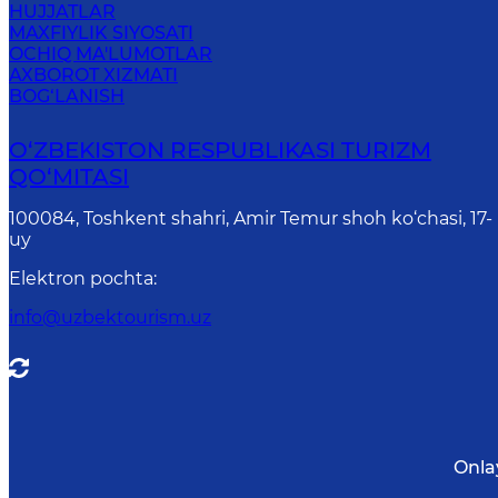
HUJJATLAR
MAXFIYLIK SIYOSATI
OCHIQ MA'LUMOTLAR
AXBOROT XIZMATI
BOG‘LANISH
O‘ZBEKISTON RESPUBLIKASI TURIZM
QO‘MITASI
100084, Toshkent shahri, Amir Temur shoh ko‘chasi, 17-
uy
Elektron pochta
:
info@uzbektourism.uz
Onla