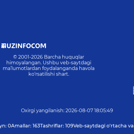
© 2001-
2026
Barcha huquqlar
himoyalangan. Ushbu veb-saytdagi
ma’lumotlardan foydalanganda havola
ko‘rsatilishi shart.
Oxirgi yangilanish
:
2026-08-07 18:05:49
yn:
0
Amallar:
163
Tashriflar:
109
Veb-saytdagi o‘rtacha va