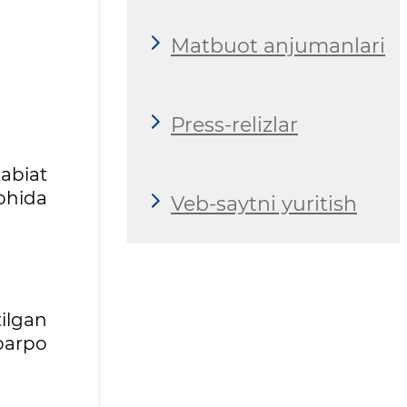
Matbuot anjumanlari
Press-relizlar
abiat
ohida
Veb-saytni yuritish
tilgan
barpo