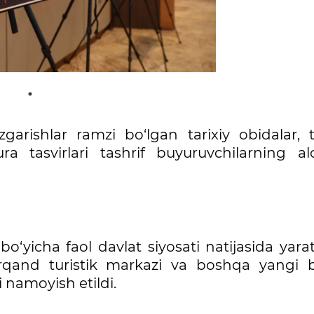
zgarishlar ramzi bo‘lgan tarixiy obidalar, t
a tasvirlari tashrif buyuruvchilarning al
 bo‘yicha faol davlat siyosati natijasida yara
arqand turistik markazi va boshqa yangi 
i namoyish etildi.