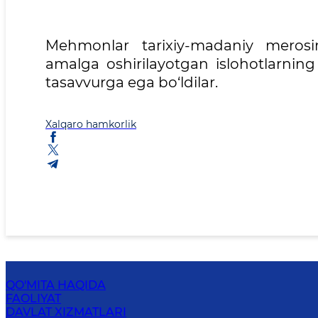
Mehmonlar tarixiy-madaniy merosim
amalga oshirilayotgan islohotlarning
tasavvurga ega bo‘ldilar.
Xalqaro hamkorlik
QO'MITA HAQIDA
FAOLIYAT
DAVLAT XIZMATLARI