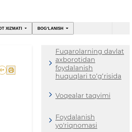
T XIZMATI
BOG‘LANISH
Fuqarolarning davlat
axborotidan
foydalanish
0
+
huquqlari to‘g‘risida
Voqealar taqvimi
Foydalanish
yo'riqnomasi