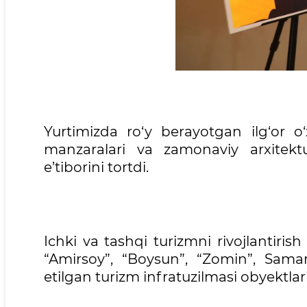
Yurtimizda ro‘y berayotgan ilg‘or o‘
manzaralari va zamonaviy arxitektur
e’tiborini tortdi.
Ichki va tashqi turizmni rivojlantirish
“Amirsoy”, “Boysun”, “Zomin”, Sam
etilgan turizm infratuzilmasi obyektlar