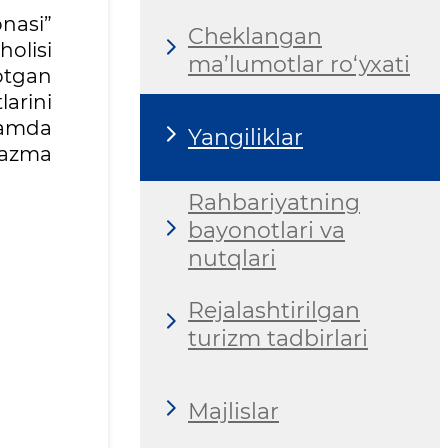
nasi”
Cheklangan
olisi
ma’lumotlar ro‘yxati
otgan
larini
hamda
Yangiliklar
gazma
Rahbariyatning
bayonotlari va
nutqlari
Rejalashtirilgan
turizm tadbirlari
Majlislar