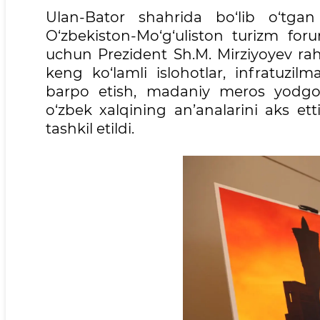
Ulan-Bator shahrida bo‘lib o‘tgan
O‘zbekiston-Mo‘g‘uliston turizm for
uchun Prezident Sh.M. Mirziyoyev rah
keng ko‘lamli islohotlar, infratuzilm
barpo etish, madaniy meros yodgorl
o‘zbek xalqining an’analarini aks et
tashkil etildi.