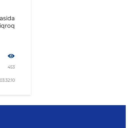
asida
iqroq
453
03:32:10