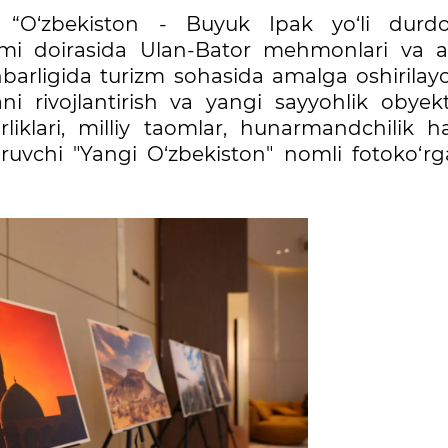
 “O‘zbekiston - Buyuk Ipak yo‘li durdo
umi doirasida Ulan-Bator mehmonlari va ah
barligida turizm sohasida amalga oshirilay
ani rivojlantirish va yangi sayyohlik obyekt
iklari, milliy taomlar, hunarmandchilik 
tiruvchi "Yangi O‘zbekiston" nomli fotoko‘r