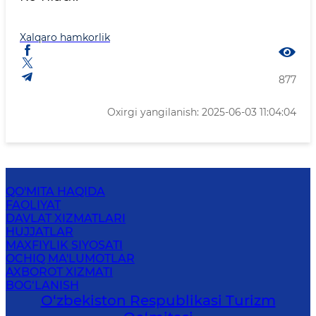
Xalqaro hamkorlik
877
Oxirgi yangilanish: 2025-06-03 11:04:04
QO'MITA HAQIDA
FAOLIYAT
DAVLAT XIZMATLARI
HUJJATLAR
MAXFIYLIK SIYOSATI
OCHIQ MA'LUMOTLAR
AXBOROT XIZMATI
BOG‘LANISH
O‘zbekiston Respublikasi Turizm