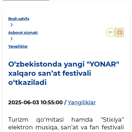
Bosh sahifa
0
+
Axborot xizmati
Yangiliklar
O‘zbekistonda yangi "YONAR"
xalqaro san’at festivali
o‘tkaziladi
2025-06-03 10:55:00
/
Yangiliklar
Turizm qo‘mitasi hamda "Stixiya"
elektron musiqa, san’at va fan festivali