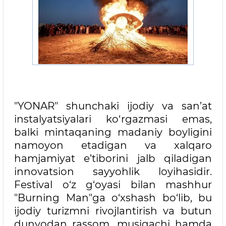
"YONAR" shunchaki ijodiy va san’at
instalyatsiyalari ko‘rgazmasi emas,
balki mintaqaning madaniy boyligini
namoyon etadigan va xalqaro
hamjamiyat e’tiborini jalb qiladigan
innovatsion sayyohlik loyihasidir.
Festival o‘z g‘oyasi bilan mashhur
"Burning Man"ga o‘xshash bo‘lib, bu
ijodiy turizmni rivojlantirish va butun
dunyodan rassom, musiqachi hamda