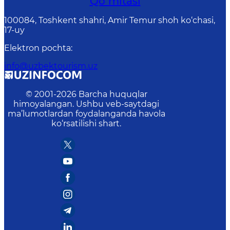
Qo‘mitasi
100084, Toshkent shahri, Amir Temur shoh ko‘chasi,
17-uy
Elektron pochta
:
info@uzbektourism.uz
© 2001-
2026
Barcha huquqlar
himoyalangan. Ushbu veb-saytdagi
ma’lumotlardan foydalanganda havola
ko‘rsatilishi shart.