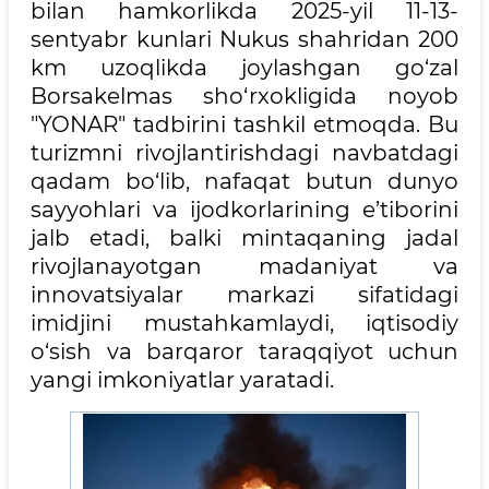
bilan hamkorlikda 2025-yil 11-13-
sentyabr kunlari Nukus shahridan 200
km uzoqlikda joylashgan go‘zal
Borsakelmas sho‘rxokligida noyob
"YONAR" tadbirini tashkil etmoqda. Bu
turizmni rivojlantirishdagi navbatdagi
qadam bo‘lib, nafaqat butun dunyo
sayyohlari va ijodkorlarining e’tiborini
jalb etadi, balki mintaqaning jadal
rivojlanayotgan madaniyat va
innovatsiyalar markazi sifatidagi
imidjini mustahkamlaydi, iqtisodiy
o‘sish va barqaror taraqqiyot uchun
yangi imkoniyatlar yaratadi.