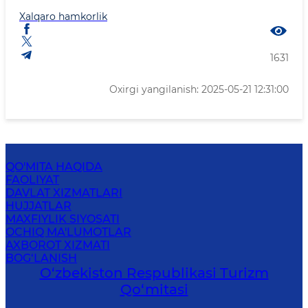
Xalqaro hamkorlik
1631
Oxirgi yangilanish: 2025-05-21 12:31:00
QO'MITA HAQIDA
FAOLIYAT
DAVLAT XIZMATLARI
HUJJATLAR
MAXFIYLIK SIYOSATI
OCHIQ MA'LUMOTLAR
AXBOROT XIZMATI
BOG‘LANISH
O‘zbekiston Respublikasi Turizm
Qo‘mitasi