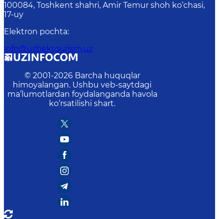
100084, Toshkent shahri, Amir Temur shoh ko‘chasi,
17-uy
Elektron pochta
:
info@uzbektourism.uz
© 2001-
2026
Barcha huquqlar
himoyalangan. Ushbu veb-saytdagi
ma’lumotlardan foydalanganda havola
ko‘rsatilishi shart.