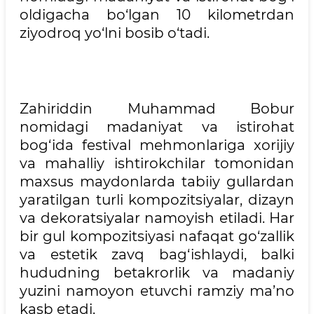
oldigacha bo‘lgan 10 kilometrdan
ziyodroq yo‘lni bosib o‘tadi.
Zahiriddin Muhammad Bobur
nomidagi madaniyat va istirohat
bog‘ida festival mehmonlariga xorijiy
va mahalliy ishtirokchilar tomonidan
maxsus maydonlarda tabiiy gullardan
yaratilgan turli kompozitsiyalar, dizayn
va dekoratsiyalar namoyish etiladi. Har
bir gul kompozitsiyasi nafaqat go‘zallik
va estetik zavq bag‘ishlaydi, balki
hududning betakrorlik va madaniy
yuzini namoyon etuvchi ramziy ma’no
kasb etadi.