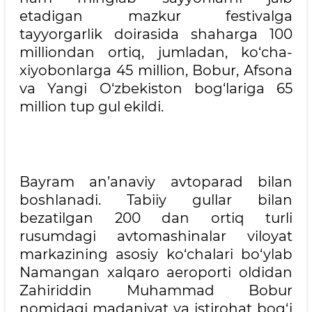
etadigan mazkur festivalga
tayyorgarlik doirasida shaharga 100
milliondan ortiq, jumladan, ko‘cha-
xiyobonlarga 45 million, Bobur, Afsona
va Yangi O‘zbekiston bog‘lariga 65
million tup gul ekildi.
Bayram an’anaviy avtoparad bilan
boshlanadi. Tabiiy gullar bilan
bezatilgan 200 dan ortiq turli
rusumdagi avtomashinalar viloyat
markazining asosiy ko‘chalari bo‘ylab
Namangan xalqaro aeroporti oldidan
Zahiriddin Muhammad Bobur
nomidagi madaniyat va istirohat bog‘i