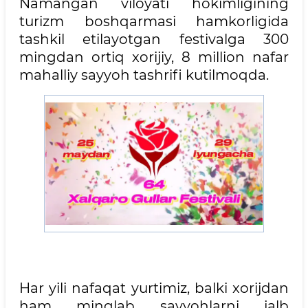
Namangan viloyati hokimligining
turizm boshqarmasi hamkorligida
tashkil etilayotgan festivalga 300
mingdan ortiq xorijiy, 8 million nafar
mahalliy sayyoh tashrifi kutilmoqda.
Har yili nafaqat yurtimiz, balki xorijdan
ham minglab sayyohlarni jalb