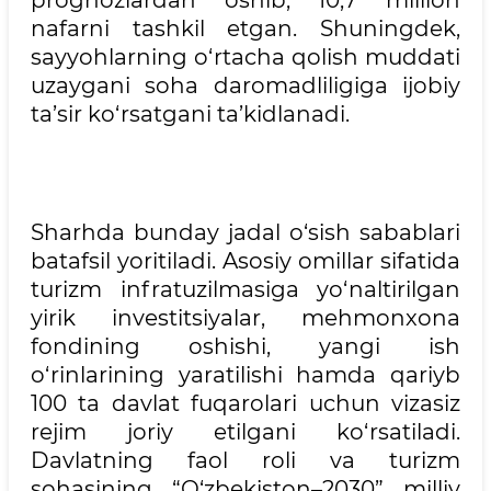
prognozlardan oshib, 10,7 million
nafarni tashkil etgan. Shuningdek,
sayyohlarning o‘rtacha qolish muddati
uzaygani soha daromadliligiga ijobiy
ta’sir ko‘rsatgani ta’kidlanadi.
Sharhda bunday jadal o‘sish sabablari
batafsil yoritiladi. Asosiy omillar sifatida
turizm infratuzilmasiga yo‘naltirilgan
yirik investitsiyalar, mehmonxona
fondining oshishi, yangi ish
o‘rinlarining yaratilishi hamda qariyb
100 ta davlat fuqarolari uchun vizasiz
rejim joriy etilgani ko‘rsatiladi.
Davlatning faol roli va turizm
sohasining “O‘zbekiston–2030” milliy