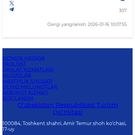
307
Oxirgi yangilanish: 2026-01-16 10:07:55
QO'MITA HAQIDA
FAOLIYAT
DAVLAT XIZMATLARI
HUJJATLAR
MAXFIYLIK SIYOSATI
OCHIQ MA'LUMOTLAR
AXBOROT XIZMATI
BOG‘LANISH
O‘zbekiston Respublikasi Turizm
Qo‘mitasi
100084, Toshkent shahri, Amir Temur shoh ko‘chasi,
17-uy