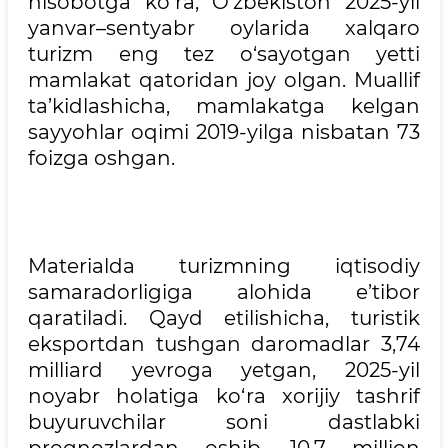
hisobotga ko‘ra, O‘zbekiston 2025-yil
yanvar–sentyabr oylarida xalqaro
turizm eng tez o‘sayotgan yetti
mamlakat qatoridan joy olgan. Muallif
ta’kidlashicha, mamlakatga kelgan
sayyohlar oqimi 2019-yilga nisbatan 73
foizga oshgan.
Materialda turizmning iqtisodiy
samaradorligiga alohida e’tibor
qaratiladi. Qayd etilishicha, turistik
eksportdan tushgan daromadlar 3,74
milliard yevroga yetgan, 2025-yil
noyabr holatiga ko‘ra xorijiy tashrif
buyuruvchilar soni dastlabki