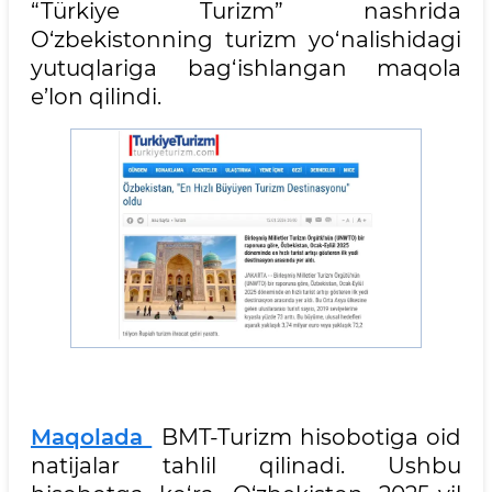
“Türkiye Turizm” nashrida
O‘zbekistonning turizm yo‘nalishidagi
yutuqlariga bag‘ishlangan maqola
e’lon qilindi.
Maqolada
BMT-Turizm hisobotiga oid
natijalar tahlil qilinadi. Ushbu