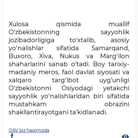
Xulosa qismida muallif
O‘zbekistonning sayyohlik
jozibadorligiga to‘xtalib, asosiy
yo‘nalishlar sifatida Samarqand,
Buxoro, Xiva, Nukus va Marg‘ilon
shaharlarini sanab o‘tadi. Boy tarixiy-
madaniy meros, faol davlat siyosati va
xalqaro targ‘ibot uyg‘unligi
O‘zbekistonni Osiyodagi yetakchi
sayyohlik yo‘nalishlaridan biri sifatida
mustahkam obrazini
shakllantirayotgani ta’kidlanadi.
OAV biz haqimizda